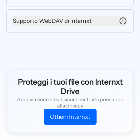
L'integrazione nativa di rclone ti consente
di sincronizzare, copiare e gestire i tuoi file
Supporto WebDAV di Internxt
utilizzando uno degli strumenti open
source più affidabili per i flussi di lavoro di
Puoi anche utilizzare la CLI di Internxt per
archiviazione cloud.
connetterti e gestire i tuoi file, con la
stessa enfasi sulla sicurezza e
Collegare Internxt Drive con rclone
l'architettura pluripremiata per la
consente trasferimenti rapidi e flessibili,
massima privacy.
automazione e facile integrazione nei
sistemi di backup o migrazione esistenti
I tuoi file vengono crittografati sul tuo
Proteggi i tuoi file con Internxt
senza compromettere la sicurezza.
dispositivo prima di raggiungere i nostri
Drive
server, e solo tu possiedi la chiave di
Archiviazione cloud sicura costruita pensando
decrittazione. Questo impegno costante
alla privacy
per la sicurezza ti mette nel controllo
completo dei tuoi dati.
Ottieni Internxt