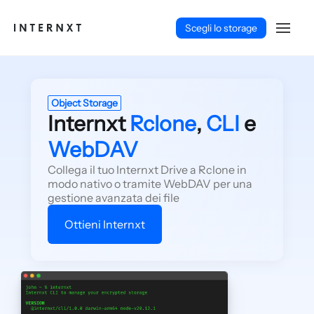
Scegli lo storage
Object Storage
Internxt
Rclone
,
CLI
e
WebDAV
Collega il tuo Internxt Drive a Rclone in
modo nativo o tramite WebDAV per una
gestione avanzata dei file
Ottieni Internxt
Italiano (IT)