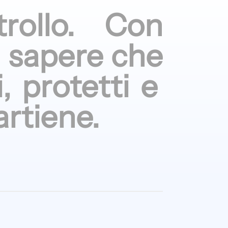
rollo.
Con
i
sapere che
i, protetti
e
artiene.