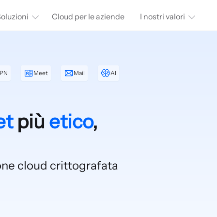
oluzioni
Cloud per le aziende
I nostri valori
PN
Meet
Mail
AI
et
più
etico
,
one cloud crittografata