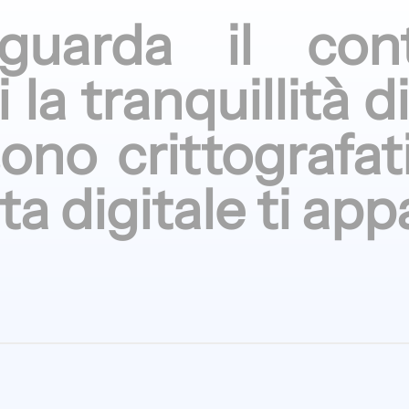
iguarda
il cont
i la
tranquillità d
sono
crittografat
ita digitale
ti app