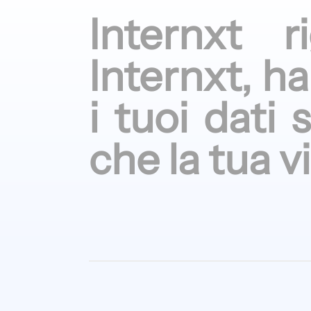
Internxt r
Internxt,
ha
i tuoi
dati 
che
la tua
v