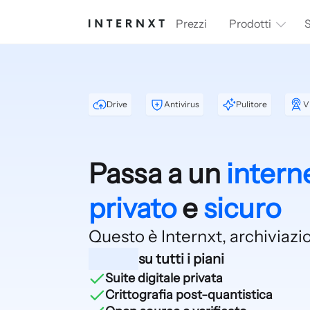
Prezzi
Prodotti
S
Drive
Antivirus
Pulitore
V
Passa a un
intern
privato
e
sicuro
Questo è Internxt,
archiviazi
su tutti i piani
Suite digitale privata
Crittografia post-quantistica