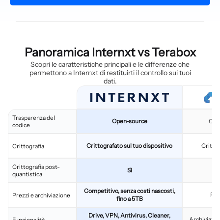
Panoramica Internxt vs Terabox
Scopri le caratteristiche principali e le differenze che
permettono a Internxt di restituirti il controllo sui tuoi
dati.
Trasparenza del
Open-source
Codi
codice
Crittografato sul tuo dispositivo
Critto
Crittografia
Crittografia post-
Sì
quantistica
Competitivo, senza costi nascosti,
Pia
Prezzi e archiviazione
fino a 5TB
Drive, VPN, Antivirus, Cleaner,
Archiviazio
Funzionalità