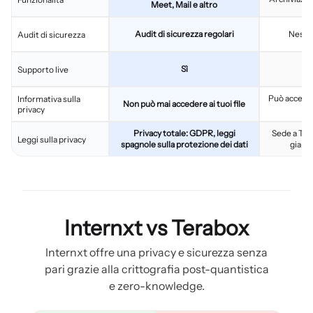
Meet, Mail e altro
Audit di sicurezza regolari
Nessun
Audit di sicurezza
Sì
Supporto live
Può acceder
Informativa sulla
Non può mai accedere ai tuoi file
privacy
Privacy totale: GDPR, leggi
Sede a Toky
Leggi sulla privacy
spagnole sulla protezione dei dati
giappo
Internxt vs Terabox
Internxt offre una privacy e sicurezza senza
pari grazie alla crittografia post-quantistica
e zero-knowledge.