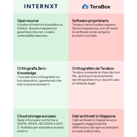
Open source
Software proprietario
Il codice di Internxt è pubblico su
Terabox tiene il codice segreto.
GitHub. Questa trasparenza
Senza trasparenza, non c'è modo
garantisce che non vi siano
di verificare come vengono
vulnerabilità nascoste.
protetti i tuoi dati.
Crittografia Zero-
Crittografato da Terabox
Terabox possiede le chiavi dei tuoi
Knowledge
file, quindi può tecnicamente
I tuoi dati sono crittografati sul
decrittografare il tuo cloud in caso
tuo dispositivo, garantendo che
di richieste legali.
solo tu possa accedervi.
Cloud storage europeo
Dati archiviati in Giappone
Sede in Europa e conforme a
I dati archiviati in Giappone sono
GDPR, HIPAA, ISO 27001 e SOC
soggetti a leggi locali che
2. Auditato per escludere accessi
differiscono dai rigorosi standard
esterni.
europei sulla privacy.