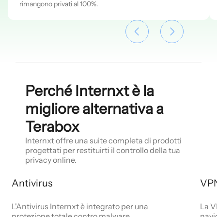
rimangono privati al 100%.
Perché Internxt è la
migliore alternativa a
Terabox
Internxt offre una suite completa di prodotti
progettati per restituirti il controllo della tua
privacy online.
Antivirus
VP
L'Antivirus Internxt è integrato per una
La V
protezione totale contro malware,
navi