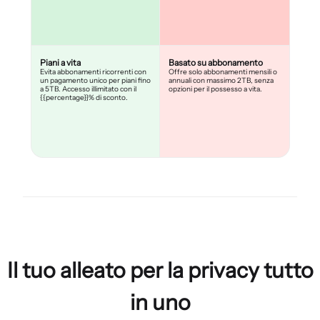
Piani a vita
Basato su abbonamento
Evita abbonamenti ricorrenti con
Offre solo abbonamenti mensili o
un pagamento unico per piani fino
annuali con massimo 2TB, senza
a 5TB. Accesso illimitato con il
opzioni per il possesso a vita.
{{percentage}}% di sconto.
Il tuo alleato per la privacy tutto
in uno