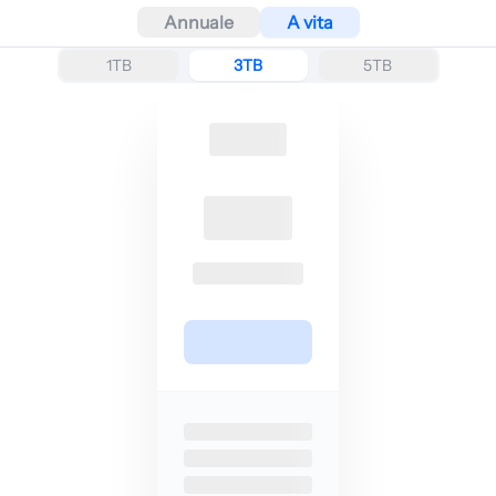
Annuale
A vita
1TB
3TB
5TB