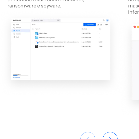
ransomware e spyware.
masc
info