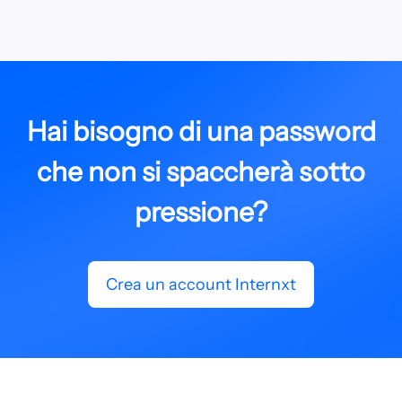
Hai bisogno di una password
che non si spaccherà sotto
pressione?
Crea un account Internxt