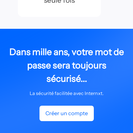
seule fois
Dans mille ans, votre mot de
passe sera toujours
sécurisé...
La sécurité facilitée avec Internxt.
Créer un compte