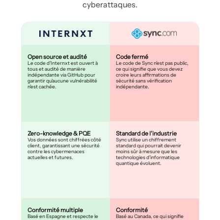
cyberattaques.
Open source et audité
Code fermé
Le code d'Internxt est ouvert à
Le code de Sync n'est pas public,
tous et audité de manière
ce qui signifie que vous devez
indépendante via GitHub pour
croire leurs affirmations de
garantir qu'aucune vulnérabilité
sécurité sans vérification
n'est cachée.
indépendante.
Zero-knowledge & PQE
Standard de l'industrie
Vos données sont chiffrées côté
Sync utilise un chiffrement
client, garantissant une sécurité
standard qui pourrait devenir
contre les cybermenaces
moins sûr à mesure que les
actuelles et futures.
technologies d'informatique
quantique évoluent.
Conformité multiple
Conformité
Basé en Espagne et respecte le
Basé au Canada, ce qui signifie