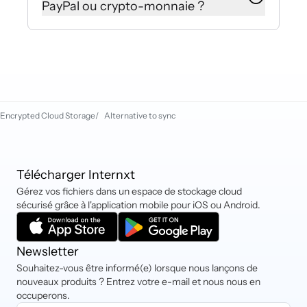
PayPal ou crypto-monnaie ?
stockage soit automatiquement
cumulé.
Internxt accepte les cartes de
débit/crédit, PayPal, iDEAL, Sofort,
les crypto-monnaies et Klarna.
Encrypted Cloud Storage
/
Alternative to sync
Télécharger Internxt
Gérez vos fichiers dans un espace de stockage cloud
sécurisé grâce à l'application mobile pour iOS ou Android.
Newsletter
Souhaitez-vous être informé(e) lorsque nous lançons de
nouveaux produits ? Entrez votre e-mail et nous nous en
occuperons.