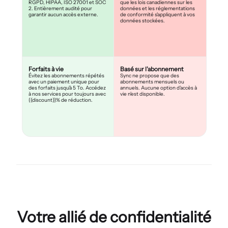
RGPD, HIPAA, ISO 27001 et SOC
que les lois canadiennes sur les
2. Entièrement audité pour
données et les réglementations
garantir aucun accès externe.
de conformité s'appliquent à vos
données stockées.
Forfaits à vie
Basé sur l'abonnement
Évitez les abonnements répétés
Sync ne propose que des
avec un paiement unique pour
abonnements mensuels ou
des forfaits jusqu'à 5 To. Accédez
annuels. Aucune option d'accès à
à nos services pour toujours avec
vie n'est disponible.
{{discount}}% de réduction.
Votre allié de confidentialité