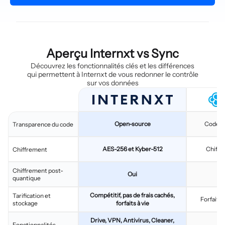
Aperçu Internxt vs Sync
Découvrez les fonctionnalités clés et les différences
qui permettent à Internxt de vous redonner le contrôle
sur vos données
Open-source
Code pr
Transparence du code
AES-256 et Kyber-512
Chiffré
Chiffrement
Chiffrement post-
Oui
quantique
Compétitif, pas de frais cachés,
Tarification et
Forfaits
stockage
forfaits à vie
Drive, VPN, Antivirus, Cleaner,
S
Fonctionnalités