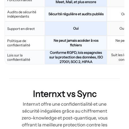
Meet, Mail, et plus encore
Audits de sécurité
Sécurité régulière et audits publiés
Oui,
indépendants
Oui
Oui, f
Support en direct
Ne peut jamais accéder à vos
Ne peut 
Politique de
confidentialité
fichiers
Conforme RGPD, lois espagnoles
Suit les lo
Lois sur la
sur la protection des données, ISO
confidentialité
confo
27001, SOC 2, HIPAA
Internxt vs Sync
Internxt offre une confidentialité et une
sécurité inégalées grâce au chiffrement
zero-knowledge et post-quantique, vous
offrant la meilleure protection contre les