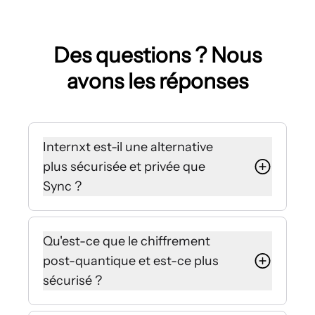
Des questions ? Nous
avons les réponses
Internxt est-il une alternative
plus sécurisée et privée que
Sync ?
Oui, Internxt utilise un chiffrement
post-quantique et zero-knowledge
Qu'est-ce que le chiffrement
qui garantit que personne d'autre
post-quantique et est-ce plus
que vous ne peut consulter vos
sécurisé ?
fichiers.
Sync gère les clés de chiffrement
Contrairement au chiffrement