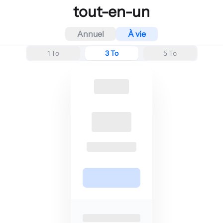
tout-en-un
Annuel
À vie
1 To
3 To
5 To