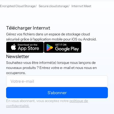
vous abonnez.
Encrypted Cloud Storage
/
Secure cloud storage
/
Internxt Meet
Et si vous n'êtes jamais satisfait de
notre service, contactez-nous à
hello@internxt.com et demandez un
Télécharger Internxt
remboursement.
Gérez vos fichiers dans un espace de stockage cloud
sécurisé grâce à l'application mobile pour iOS ou Android.
Newsletter
Souhaitez-vous être informé(e) lorsque nous lançons de
nouveaux produits ? Entrez votre e-mail et nous nous en
occuperons.
S'abonner
En vous abonnant, vous acceptez notre
politique de
confidentialité.