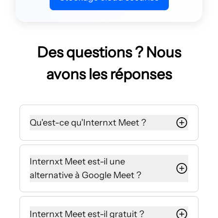
Des questions ? Nous
avons les réponses
Qu'est-ce qu'Internxt Meet ?
Internxt Meet est la plateforme de
visioconférence la plus sécurisée où
Internxt Meet est-il une
vous pouvez parler, chatter et
alternative à Google Meet ?
organiser des réunions en toute
confidentialité. Avec Internxt Meet,
Oui, Internxt Meet est une
toutes vos conversations et appels
alternative sécurisée à Google Meet,
Internxt Meet est-il gratuit ?
sont tenus en parfaite