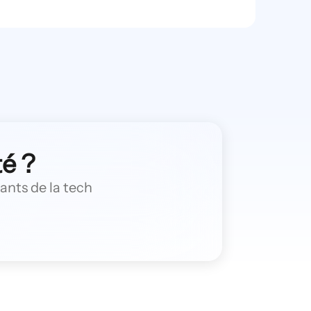
té ?
éants de la tech