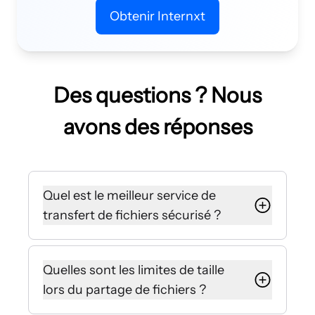
Obtenir Internxt
Des questions ? Nous
avons des réponses
Quel est le meilleur service de
transfert de fichiers sécurisé ?
Internxt propose un partage de
fichiers sécurisé intégré à votre
Quelles sont les limites de taille
stockage cloud avec Internxt Drive,
lors du partage de fichiers ?
ou sous forme de plateforme