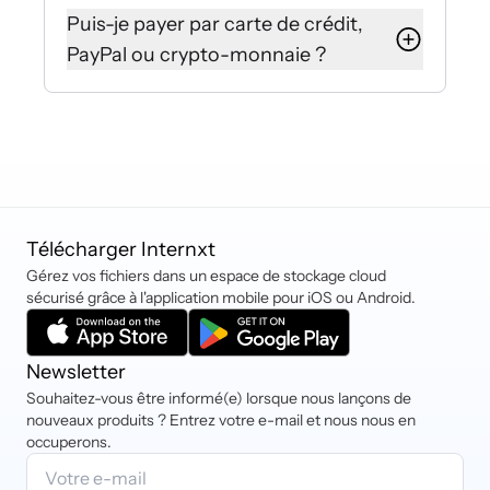
Internxt Drive.
cherchez ? Vous pouvez contacter
Puis-je payer par carte de crédit,
Internxt Send crée un lien sécurisé
notre équipe de Customer Success
Avec Internxt Send, votre lien est
PayPal ou crypto-monnaie ?
ou un e-mail que tout le monde peut
via le chat en direct ou en envoyant
valide puis expire automatiquement
utiliser, qu'il ait ou non un compte
un e-mail à hello@internxt.com
pour votre sécurité.
Internxt accepte actuellement las
Internxt.
cartes de débit et de crédit
(Mastercard, VISA, American
Express, etc.). Vous pouvez
également payer via PayPal, iDEAL,
Sofort et crypto-monnaie.
Télécharger Internxt
Gérez vos fichiers dans un espace de stockage cloud
sécurisé grâce à l'application mobile pour iOS ou Android.
Newsletter
Souhaitez-vous être informé(e) lorsque nous lançons de
nouveaux produits ? Entrez votre e-mail et nous nous en
occuperons.