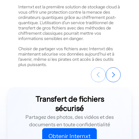
Internxt est la première solution de stockage cloud à
Internxt 
vous offrir une protection contre la menace des
des fichi
ordinateurs quantiques grâce au chiffrement post-
pour les 
quantique. L'utilisation d'un service traditionnel de
Internxt 
transfert de gros fichiers avec des méthodes de
par mot d
chiffrement classiques pourrait mettre vos
fichiers j
informations sensibles en danger.
Vos fichi
Choisir de partager vos fichiers avec Internxt dès
de bout e
maintenant sécurise vos données aujourd'hui et à
maximale,
l'avenir, même si les pirates ont accès à des outils
et sans a
plus puissants.
confidenti
Transfert de fichiers
sécurisé
Partagez des photos, des vidéos et des
documents en toute confidentialité
Obtenir Internxt