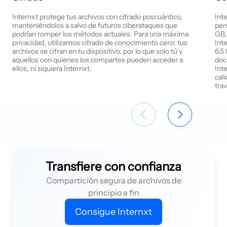
Internxt protege tus archivos con cifrado poscuántico,
Int
manteniéndolos a salvo de futuros ciberataques que
per
podrían romper los métodos actuales. Para una máxima
GB,
privacidad, utilizamos cifrado de conocimiento cero: tus
Int
archivos se cifran en tu dispositivo, por lo que solo tú y
6.5
aquellos con quienes los compartes pueden acceder a
doc
ellos, ni siquiera Internxt.
Int
cal
tra
Transfiere con confianza
Compartición segura de archivos de
principio a fin
Consigue Internxt