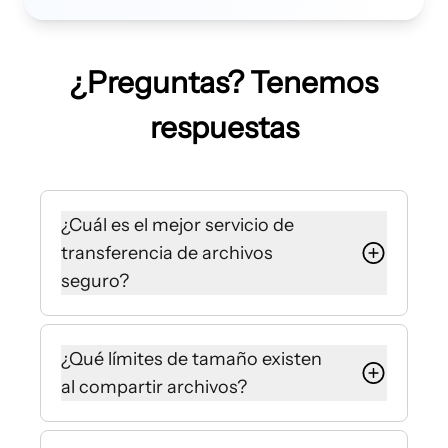
¿Preguntas? Tenemos
respuestas
¿Cuál es el mejor servicio de
transferencia de archivos
seguro?
Internxt ofrece una compartición
segura de archivos integrada en tu
¿Qué límites de tamaño existen
almacenamiento en la nube con
al compartir archivos?
Internxt Drive, o como una
plataforma gratuita con Internxt
Internxt Drive te permite compartir
Send.