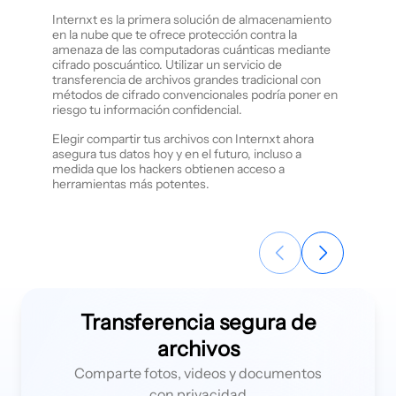
gratuit
Internxt es la primera solución de almacenamiento
en la nube que te ofrece protección contra la
Internxt 
amenaza de las computadoras cuánticas mediante
archivos 
cifrado poscuántico. Utilizar un servicio de
suscripci
transferencia de archivos grandes tradicional con
Send. Int
métodos de cifrado convencionales podría poner en
archivos 
riesgo tu información confidencial.
seguridad
Elegir compartir tus archivos con Internxt ahora
Tus archi
asegura tus datos hoy y en el futuro, incluso a
de extrem
medida que los hackers obtienen acceso a
final par
herramientas más potentes.
compartir
terceros 
línea.
Transferencia segura de
archivos
Comparte fotos, videos y documentos
con privacidad