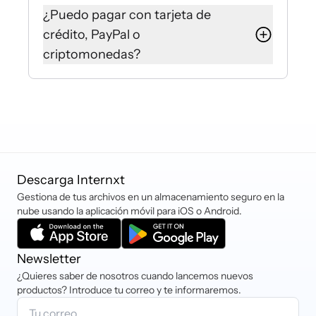
cuenta de Internxt Drive.
Internxt Send crea un enlace seguro
Puedes ponerte en contacto con
¿Puedo pagar con tarjeta de
o un correo electrónico que
nuestro equipo de Éxito del Cliente a
Con Internxt Send, tu enlace es
crédito, PayPal o
cualquiera puede usar,
través del chat en vivo o enviando un
válido por un tiempo y luego caduca
criptomonedas?
independientemente de si tiene una
correo electrónico a
automáticamente para tu
cuenta de Internxt o no.
hello@internxt.com
seguridad.
Actualmente, Internxt acepta
tarjetas de débito y crédito
(Mastercard, VISA, American
Express, etc.). También puedes
pagar a través de PayPal, iDEAL,
Sofort y criptomonedas.
Descarga Internxt
Gestiona de tus archivos en un almacenamiento seguro en la
nube usando la aplicación móvil para iOS o Android.
Newsletter
¿Quieres saber de nosotros cuando lancemos nuevos
productos? Introduce tu correo y te informaremos.