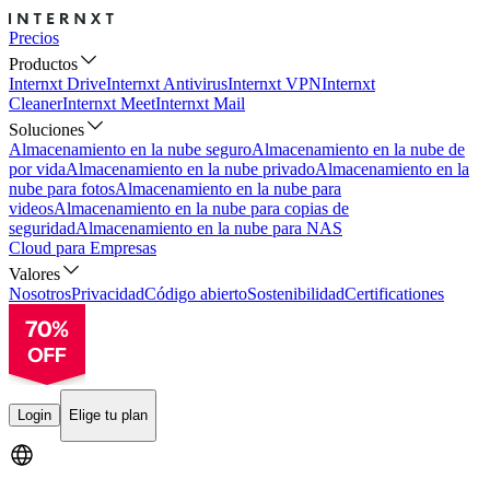
Precios
Productos
Internxt Drive
Internxt Antivirus
Internxt VPN
Internxt
Cleaner
Internxt Meet
Internxt Mail
Soluciones
Almacenamiento en la nube seguro
Almacenamiento en la nube de
por vida
Almacenamiento en la nube privado
Almacenamiento en la
nube para fotos
Almacenamiento en la nube para
videos
Almacenamiento en la nube para copias de
seguridad
Almacenamiento en la nube para NAS
Cloud para Empresas
Valores
Nosotros
Privacidad
Código abierto
Sostenibilidad
Certificationes
Login
Elige tu plan