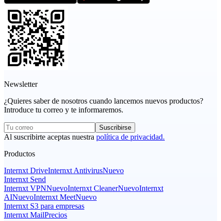
Newsletter
¿Quieres saber de nosotros cuando lancemos nuevos productos?
Introduce tu correo y te informaremos.
Suscribirse
Al suscribirte aceptas nuestra
política de privacidad.
Productos
Internxt Drive
Internxt Antivirus
Nuevo
Internxt Send
Internxt VPN
Nuevo
Internxt Cleaner
Nuevo
Internxt
AI
Nuevo
Internxt Meet
Nuevo
Internxt S3 para empresas
Internxt Mail
Precios