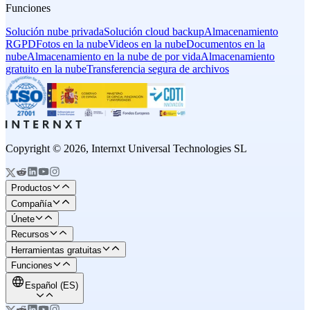
Funciones
Solución nube privada
Solución cloud backup
Almacenamiento
RGPD
Fotos en la nube
Videos en la nube
Documentos en la
nube
Almacenamiento en la nube de por vida
Almacenamiento
gratuito en la nube
Transferencia segura de archivos
Copyright © 2026, Internxt Universal Technologies SL
Productos
Compañía
Únete
Recursos
Herramientas gratuitas
Funciones
Español (ES)