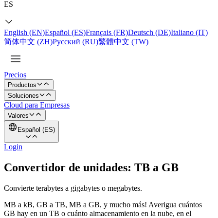
ES
English (EN)
Español (ES)
Français (FR)
Deutsch (DE)
Italiano (IT)
简体中文 (ZH)
Русский (RU)
繁體中文 (TW)
Precios
Productos
Soluciones
Cloud para Empresas
Valores
Español (ES)
Login
Convertidor de unidades: TB a GB
Convierte terabytes a gigabytes o megabytes.
MB a kB, GB a TB, MB a GB, y mucho más! Averigua cuántos
GB hay en un TB o cuánto almacenamiento en la nube, en el