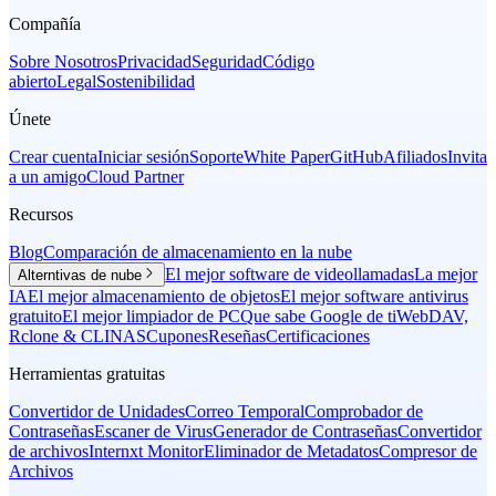
Compañía
Sobre Nosotros
Privacidad
Seguridad
Código
abierto
Legal
Sostenibilidad
Únete
Crear cuenta
Iniciar sesión
Soporte
White Paper
GitHub
Afiliados
Invita
a un amigo
Cloud Partner
Recursos
Blog
Comparación de almacenamiento en la nube
El mejor software de videollamadas
La mejor
Alterntivas de nube
IA
El mejor almacenamiento de objetos
El mejor software antivirus
gratuito
El mejor limpiador de PC
Que sabe Google de ti
WebDAV,
Rclone & CLI
NAS
Cupones
Reseñas
Certificaciones
Herramientas gratuitas
Convertidor de Unidades
Correo Temporal
Comprobador de
Contraseñas
Escaner de Virus
Generador de Contraseñas
Convertidor
de archivos
Internxt Monitor
Eliminador de Metadatos
Compresor de
Archivos