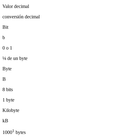
Valor decimal
conversión decimal
Bit
b
0 o 1
⅛ de un byte
Byte
B
8 bits
1 byte
Kilobyte
kB
1
1000
bytes