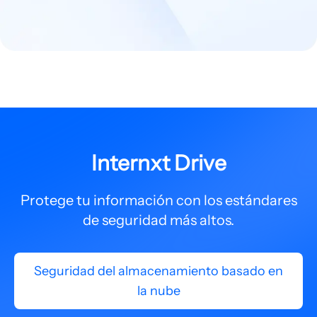
Internxt Drive
Protege tu información con los estándares
de seguridad más altos.
Seguridad del almacenamiento basado en
la nube