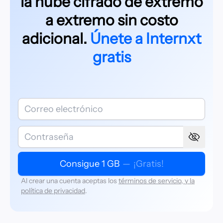
la nube cifrado de extremo
a extremo sin costo
adicional.
Únete a Internxt
gratis
Consigue 1 GB
—
¡Gratis!
Al crear una cuenta aceptas los
términos de servicio, y la
política de privacidad
.