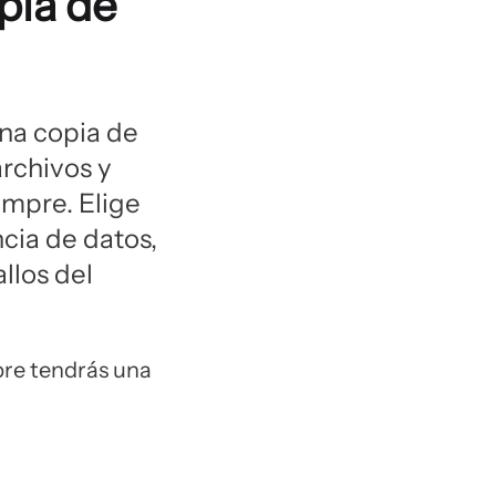
pia de
una copia de
archivos y
mpre. Elige
cia de datos,
llos del
mpre tendrás una