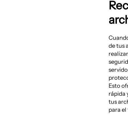
Rec
arc
Cuando 
de tus 
realiza
segurid
servido
protecc
Esto of
rápida 
tus arc
para el