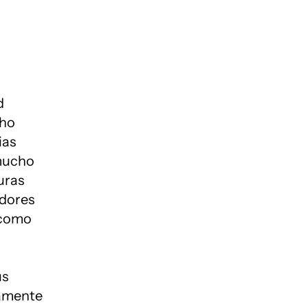
d
cho
ias
 mucho
uras
edores
 como
us
camente