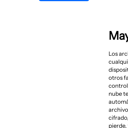
May
Los arc
cualqui
disposi
otros f
control
nube t
automá
archivo
cifrado,
pierde,