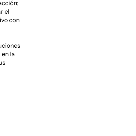
acción;
r el
ivo con
uciones
 en la
us