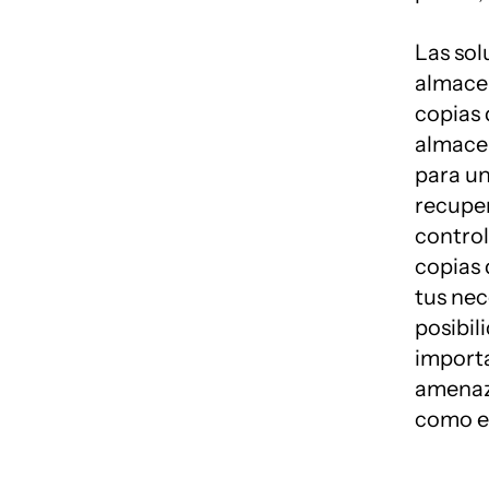
Las sol
almace
copias d
almace
para un
recupe
control
copias 
tus nec
posibil
import
amenaz
como e