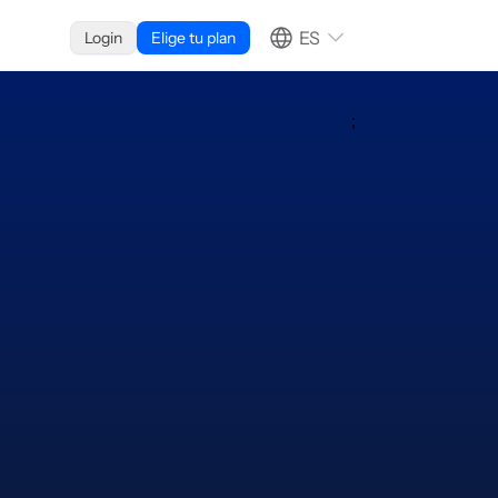
ES
Login
Elige tu plan
;