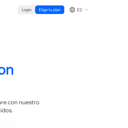
ES
Login
Elige tu plan
con
are con nuestro
idos.