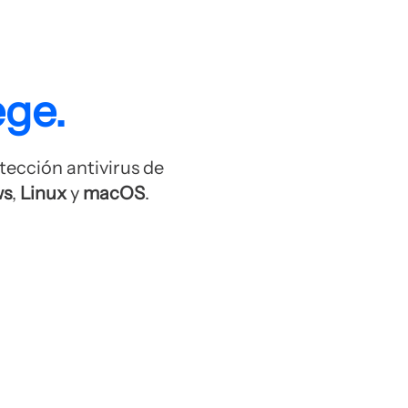
ege.
tección antivirus de
ws
,
Linux
y
macOS
.