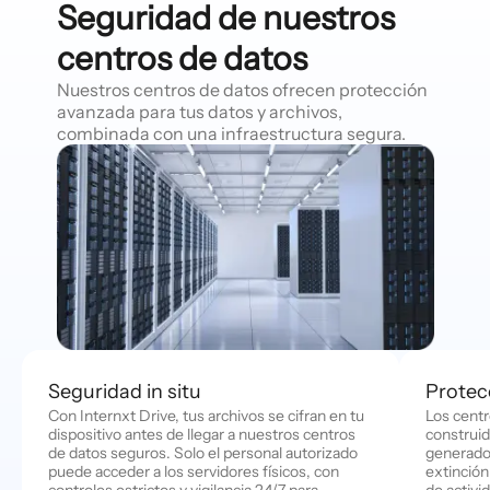
Seguridad de nuestros
centros de datos
Nuestros centros de datos ofrecen protección
avanzada para tus datos y archivos,
combinada con una infraestructura segura.
Seguridad in situ
Protecc
Con Internxt Drive, tus archivos se cifran en tu
Los centr
dispositivo antes de llegar a nuestros centros
construid
de datos seguros. Solo el personal autorizado
generado
puede acceder a los servidores físicos, con
extinción
controles estrictos y vigilancia 24/7 para
de activi