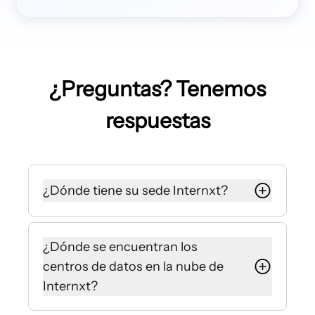
¿Preguntas? Tenemos
respuestas
¿Dónde tiene su sede Internxt?
Internxt tiene su sede en Valencia,
España. Internxt cuenta con
¿Dónde se encuentran los
numerosos centros de datos en la
centros de datos en la nube de
nube europeos para almacenar tus
Internxt?
datos en línea con el GDPR y otras
regulaciones de cumplimiento.