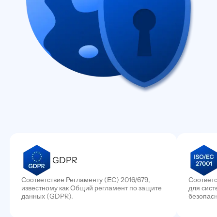
GDPR
Соответствие Регламенту (ЕС) 2016/679,
Соответ
известному как Общий регламент по защите
для сис
данных (GDPR).
безопас