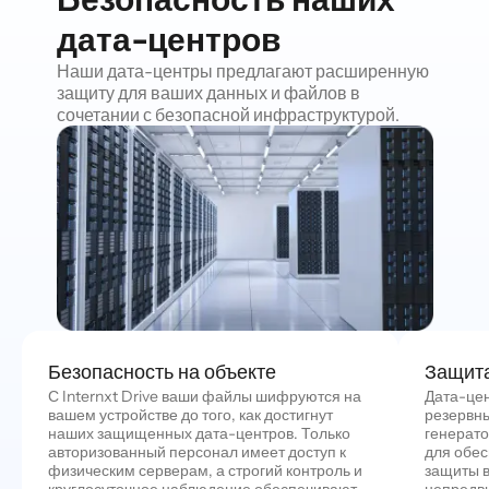
дата-центров
Наши дата-центры предлагают расширенную
защиту для ваших данных и файлов в
сочетании с безопасной инфраструктурой.
Безопасность на объекте
Защит
С Internxt Drive ваши файлы шифруются на
Дата-цен
вашем устройстве до того, как достигнут
резервн
наших защищенных дата-центров. Только
генерат
авторизованный персонал имеет доступ к
для обе
физическим серверам, а строгий контроль и
защиты в
круглосуточное наблюдение обеспечивают
непредви