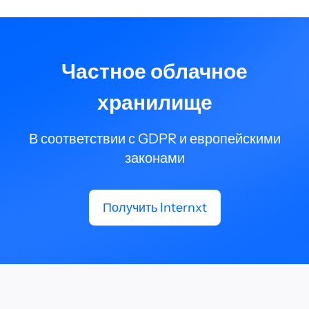
Частное облачное
хранилище
В соответствии с GDPR и европейскими
законами
Получить Internxt