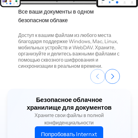
Все ваши документы в одном
До 5 Т
безопасном облаке
Забудьт
навсегд
Доступ к вашим файлам из любого места
для все
благодаря поддержке Windows, Mac, Linux,
таблиц,
мобильных устройств и WebDAV. Храните,
Легко п
организуйте и делитесь важными файлами с
когда в
помощью сквозного шифрования и
синхронизации в реальном времени.
Безопасное облачное
хранилище для документов
Храните свои файлы в полной
конфиденциальности
Попробовать Internxt