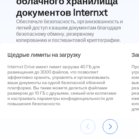
облачного хранилища
документов Internxt
Обеспечьте безопасность, организованность и
легкий доступ к вашим документам благодаря
безопасному обмену, резервному
копированию и постквантовой криптографии.
Щедрые лимиты на загрузку
За
Internxt Drive имеет лимит загрузки 40 ГБ для
Про
размещения до 3000 файлов, что позволяет
угр
эффективно хранить, управлять и организовывать
ком
ваши документы на одной безопасной облачной
вым
платформе. Вы также можете делиться файлами
рез
размером до 10 ГБ с друзьями, семьей или коллегами
рез
и настраивать параметры конфиденциальности для
еже
повышения безопасности.
коп
для