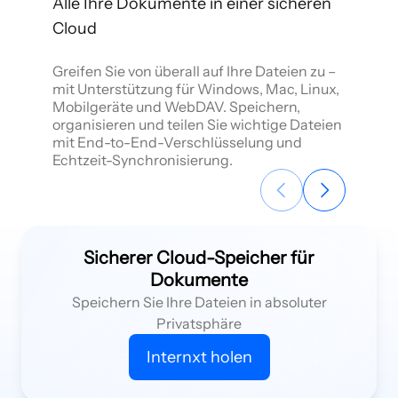
Alle Ihre Dokumente in einer sicheren
Bis zu 
Cloud
Machen 
Speicher
Greifen Sie von überall auf Ihre Dateien zu –
all Ihre
mit Unterstützung für Windows, Mac, Linux,
Präsent
Mobilgeräte und WebDAV. Speichern,
Ihren T
organisieren und teilen Sie wichtige Dateien
mehr Pl
mit End-to-End-Verschlüsselung und
Echtzeit-Synchronisierung.
Sicherer Cloud-Speicher für
Dokumente
Speichern Sie Ihre Dateien in absoluter
Privatsphäre
Internxt holen