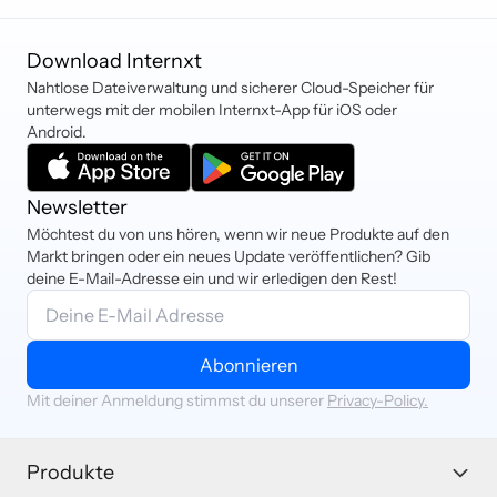
verfügbaren
Sofort und Kryptowährung
Verschlüsselungsmethoden für die
bezahlen.
Download Internxt
Cloud ausgewählt wurde.
Nahtlose Dateiverwaltung und sicherer Cloud-Speicher für
unterwegs mit der mobilen Internxt-App für iOS oder
Android.
Newsletter
Möchtest du von uns hören, wenn wir neue Produkte auf den
Markt bringen oder ein neues Update veröffentlichen? Gib
deine E-Mail-Adresse ein und wir erledigen den Rest!
Abonnieren
Mit deiner Anmeldung stimmst du unserer
Privacy-Policy.
Produkte