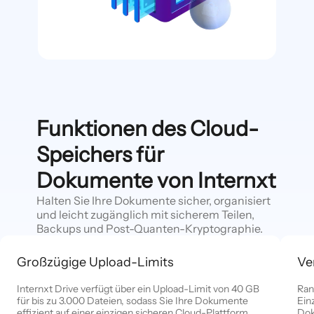
Funktionen des Cloud-
Speichers für
Dokumente von Internxt
Halten Sie Ihre Dokumente sicher, organisiert
und leicht zugänglich mit sicherem Teilen,
Backups und Post-Quanten-Kryptographie.
Großzügige Upload-Limits
Ve
Internxt Drive verfügt über ein Upload-Limit von 40 GB
Ran
für bis zu 3.000 Dateien, sodass Sie Ihre Dokumente
Ein
effizient auf einer einzigen sicheren Cloud-Plattform
Dok