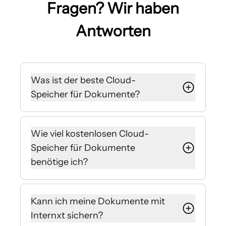
Fragen? Wir haben
Antworten
Was ist der beste Cloud-
Speicher für Dokumente?
Die Wahl des für Sie besten Cloud-
Speichers für Dokumente hängt von
Wie viel kostenlosen Cloud-
vielen Faktoren ab, wie z. B. Ihren
Speicher für Dokumente
Bedürfnissen, Ihrem Budget und
benötige ich?
eventuell benötigten
Zusatzfunktionen. Wichtig bei der
1 GB kostenloser Cloud-Speicher für
Auswahl eines Cloud-Speichers ist
Dokumente bietet Platz für eine
Kann ich meine Dokumente mit
jedoch, dass Sie sich für einen
beachtliche Anzahl von Dateien.
Speicher mit Zero-Knowledge-
Internxt sichern?