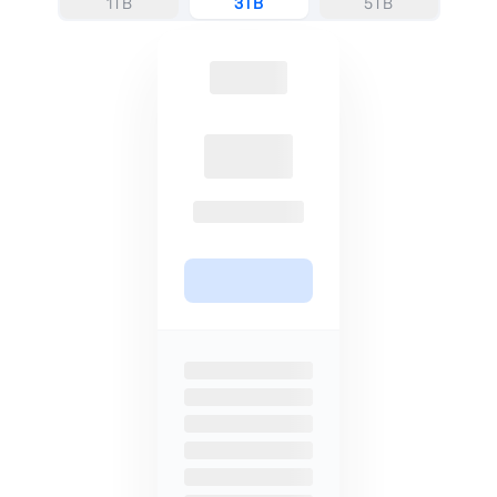
1TB
3TB
5TB
Vollständiger Schutz
Zugang zu Funktionen
Alle Pläne beinhalten Post-
Um auf alle MEGA-Funktionen
Quanten- und Zero-Knowledge-
zuzugreifen, müssen Sie den
Verschlüsselung und
Premium-Plan haben. Dies
Sicherheitsfunktionen kostenlos.
schränkt die Zugänglichkeit zu
wichtigen Funktionen ein und
macht Sicherheit und
Privatsphäre weniger zugänglich.
Lifetime-Pläne
Abonnement-basiert
Vermeiden Sie wiederholte
68% teurer für einen 3TB-
Abonnements mit einer
Jahresplan, und keine Lifetime-
einmaligen Zahlung für
Pläne sind verfügbar.
lebenslangen Zugang zu unseren
Diensten mit 85% Rabatt.