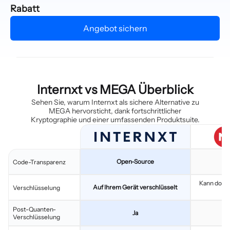
Rabatt
Angebot sichern
Internxt vs MEGA Überblick
Sehen Sie, warum Internxt als sichere Alternative zu
MEGA hervorsticht, dank fortschrittlicher
Kryptographie und einer umfassenden Produktsuite.
Open-Source
Code-Transparenz
Kann doppe
Auf Ihrem Gerät verschlüsselt
Verschlüsselung
L
Post-Quanten-
Ja
Verschlüsselung