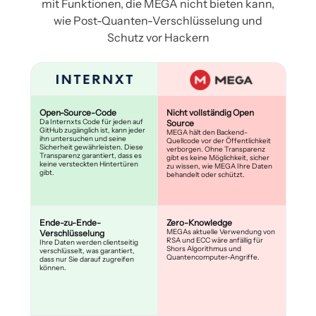
mit Funktionen, die MEGA nicht bieten kann,
wie Post-Quanten-Verschlüsselung und
Schutz vor Hackern
Open-Source-Code
Nicht vollständig Open
Da Internxts Code für jeden auf
Source
GitHub zugänglich ist, kann jeder
MEGA hält den Backend-
ihn untersuchen und seine
Quellcode vor der Öffentlichkeit
Sicherheit gewährleisten. Diese
verborgen. Ohne Transparenz
Transparenz garantiert, dass es
gibt es keine Möglichkeit, sicher
keine versteckten Hintertüren
zu wissen, wie MEGA Ihre Daten
gibt.
behandelt oder schützt.
Ende-zu-Ende-
Zero-Knowledge
MEGAs aktuelle Verwendung von
Verschlüsselung
RSA und ECC wäre anfällig für
Ihre Daten werden clientseitig
Shors Algorithmus und
verschlüsselt, was garantiert,
Quantencomputer-Angriffe.
dass nur Sie darauf zugreifen
können.