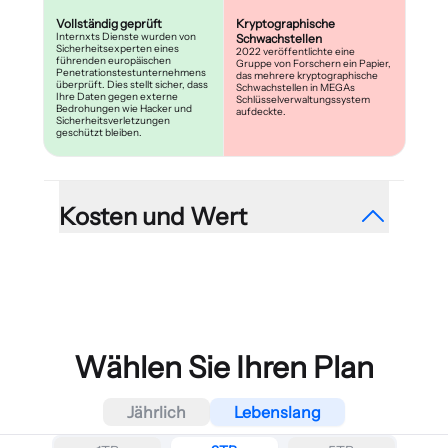
Vollständig geprüft
Kryptographische
Internxts Dienste wurden von
Schwachstellen
Sicherheitsexperten eines
2022 veröffentlichte eine
führenden europäischen
Gruppe von Forschern ein Papier,
Penetrationstestunternehmens
das mehrere kryptographische
überprüft. Dies stellt sicher, dass
Schwachstellen in MEGAs
Ihre Daten gegen externe
Schlüsselverwaltungssystem
Bedrohungen wie Hacker und
aufdeckte.
Sicherheitsverletzungen
geschützt bleiben.
Kosten und Wert
Vernünftige Pläne
Begrenzte, teure Pläne
85% exklusives Angebot, ohne
Je nach dem Plan, den Sie
versteckte Gebühren.
wählen, kann MEGAs
Preisgestaltung es zu einem der
teuersten Cloud-Speicher-
Wählen Sie Ihren Plan
Anbieter machen.
Jährlich
Lebenslang