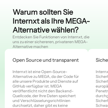
Warum sollten Sie
Internxt als Ihre MEGA-
Alternative wählen?
Entdecken Sie Funktionen von Internxt, die
uns zu einer sichereren, privateren MEGA-
Alternative machen
Open Source und transparent
Siche
Internxt ist eine Open-Source-
Intern
Alternative zu MEGA, da der Code für
Sicher
alle unsere Produkte und Dienste auf
Sicher
GitHub verfügbar ist. MEGA
europä
veröffentlicht nicht den Backend-
Penetr
Quellcode, der Ihre Daten speichert
durchg
und Verschlüsselungsrichtlinien
Sicher
durchsetzt, daher gibt es keine
Schwac