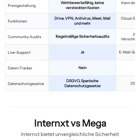
Wettbewerbsfähig, keine
Kann doppe
Preisgestaltung
versteckten Kosten
L
Drive, VPN, Antivirus, Meet, Mail
Cloud-Spei
Funktionen
und mehr
Ja, 
Regelmäßige Sicherheitsaudits
Community-Audits
Verschlüss
Ja
E-Mail-Supp
Live-Support
Nein
Daten-Tracker
DSGVO, Spanische
DSGV
Datenschutzgesetze
Datenschutzgesetze
Internxt vs Mega
Internxt bietet unvergleichliche Sicherheit