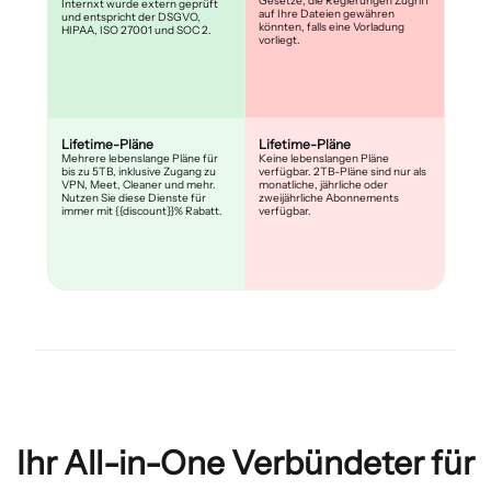
Gesetze, die Regierungen Zugriff
Internxt wurde extern geprüft
auf Ihre Dateien gewähren
und entspricht der DSGVO,
könnten, falls eine Vorladung
HIPAA, ISO 27001 und SOC 2.
vorliegt.
Lifetime-Pläne
Lifetime-Pläne
Mehrere lebenslange Pläne für
Keine lebenslangen Pläne
bis zu 5TB, inklusive Zugang zu
verfügbar. 2TB-Pläne sind nur als
VPN, Meet, Cleaner und mehr.
monatliche, jährliche oder
Nutzen Sie diese Dienste für
zweijährliche Abonnements
immer mit {{discount}}% Rabatt.
verfügbar.
Ihr All-in-One Verbündeter für