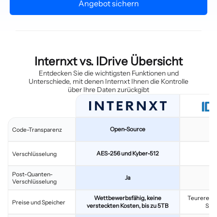
Angebot sichern
Internxt vs. IDrive Übersicht
Entdecken Sie die wichtigsten Funktionen und
Unterschiede, mit denen Internxt Ihnen die Kontrolle
über Ihre Daten zurückgibt
Open-Source
C
Code-Transparenz
AES-256 und Kyber-512
Verschlüsselung
Post-Quanten-
Ja
Verschlüsselung
Wettbewerbsfähig, keine
Teurere Ja
Preise und Speicher
versteckten Kosten, bis zu 5TB
Spei