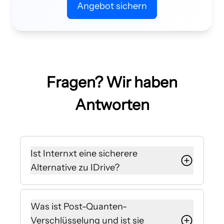
Angebot sichern
Fragen? Wir haben
Antworten
Ist Internxt eine sicherere
Alternative zu IDrive?
Ja, Internxt nutzt Post-Quanten-
und Zero-Knowledge-
Was ist Post-Quanten-
Verschlüsselung, die garantiert,
Verschlüsselung und ist sie