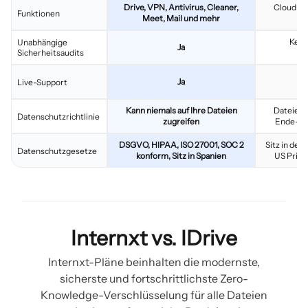
Drive, VPN, Antivirus, Cleaner,
Cloud-Sp
Funktionen
Meet, Mail und mehr
Kein
Unabhängige
Ja
Sicherheitsaudits
Si
Ja
Live-Support
Kann niemals auf Ihre Dateien
Dateien s
Datenschutzrichtlinie
zugreifen
Ende-zu
DSGVO, HIPAA, ISO 27001, SOC 2
Sitz in den
Datenschutzgesetze
konform, Sitz in Spanien
US Priva
Internxt vs. IDrive
Internxt-Pläne beinhalten die modernste,
sicherste und fortschrittlichste Zero-
Knowledge-Verschlüsselung für alle Dateien