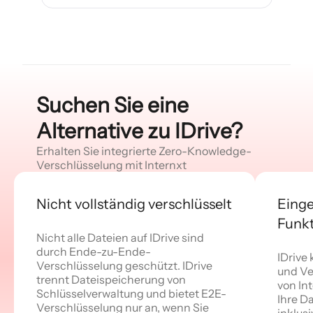
Suchen Sie eine
Alternative zu IDrive?
Erhalten Sie integrierte Zero-Knowledge-
Verschlüsselung mit Internxt
Nicht vollständig verschlüsselt
Einge
Funk
Nicht alle Dateien auf IDrive sind
durch Ende-zu-Ende-
IDrive
Verschlüsselung geschützt. IDrive
und Ve
trennt Dateispeicherung von
von Int
Schlüsselverwaltung und bietet E2E-
Ihre D
Verschlüsselung nur an, wenn Sie
inklusi