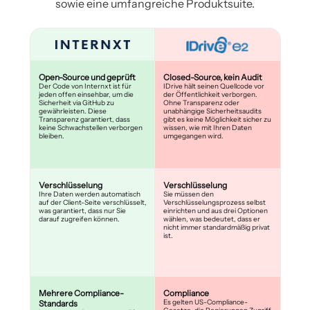
sowie eine umfangreiche Produktsuite.
Open-Source und geprüft
Closed-Source, kein Audit
Der Code von Internxt ist für
IDrive hält seinen Quellcode vor
jeden offen einsehbar, um die
der Öffentlichkeit verborgen.
Sicherheit via GitHub zu
Ohne Transparenz oder
gewährleisten. Diese
unabhängige Sicherheitsaudits
Transparenz garantiert, dass
gibt es keine Möglichkeit sicher zu
keine Schwachstellen verborgen
wissen, wie mit Ihren Daten
bleiben.
umgegangen wird.
Verschlüsselung
Verschlüsselung
Ihre Daten werden automatisch
Sie müssen den
auf der Client-Seite verschlüsselt,
Verschlüsselungsprozess selbst
was garantiert, dass nur Sie
einrichten und aus drei Optionen
darauf zugreifen können.
wählen, was bedeutet, dass er
nicht immer standardmäßig privat
ist.
Mehrere Compliance-
Compliance
Es gelten US-Compliance-
Standards