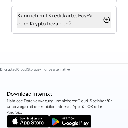
Ja, Sie können Ihren Plan in den
Einstellungen Ihres Internxt-Kontos
Kann ich mit Kreditkarte, PayPal
upgraden. Der Speicherplatz wird
oder Krypto bezahlen?
automatisch kombiniert.
Internxt akzeptiert derzeit Debit-
und Kreditkarten, PayPal, iDEAL,
Sofort, Kryptowährungen und
Klarna.
Encrypted Cloud Storage
/
Idrive alternative
Download Internxt
Nahtlose Dateiverwaltung und sicherer Cloud-Speicher für
unterwegs mit der mobilen Internxt-App für iOS oder
Android.