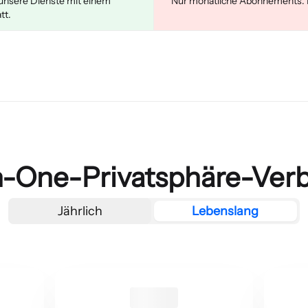
f unsere Dienste mit einem
Nur monatliche Abonnements. Ke
tt.
-in-One-Privatsphäre-Ver
Jährlich
Lebenslang