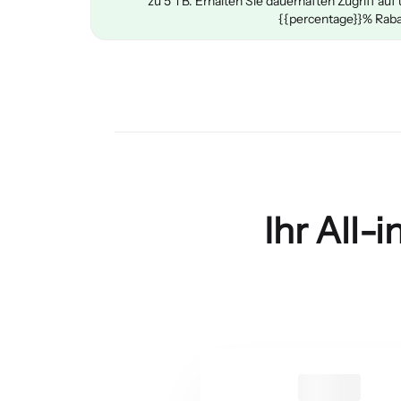
zu 5 TB. Erhalten Sie dauerhaften Zugriff au
{{percentage}}% Raba
Ihr All