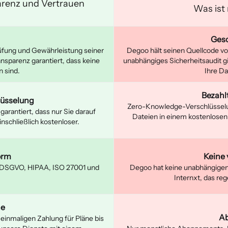
parenz und Vertrauen
Was ist 
Gesc
rüfung und Gewährleistung seiner
Degoo hält seinen Quellcode vo
nsparenz garantiert, dass keine
unabhängiges Sicherheitsaudit gi
 sind.
Ihre Da
Bezahl
üsselung
Zero-Knowledge-Verschlüsselun
garantiert, dass nur Sie darauf
Dateien in einem kostenlosen
inschließlich kostenloser.
orm
Keine 
er DSGVO, HIPAA, ISO 27001 und
Degoo hat keine unabhängigen 
Internxt, das re
ne
Ab
inmaligen Zahlung für Pläne bis