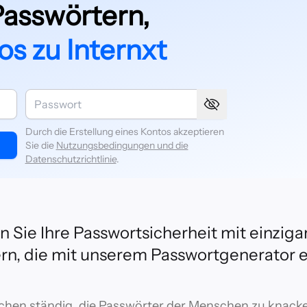
Passwörtern,
s zu Internxt
Durch die Erstellung eines Kontos akzeptieren
Sie die
Nutzungsbedingungen und die
Datenschutzrichtlinie
.
 Sie Ihre Passwortsicherheit mit einziga
rn, die mit unserem Passwortgenerator er
chen ständig, die Passwörter der Menschen zu knack