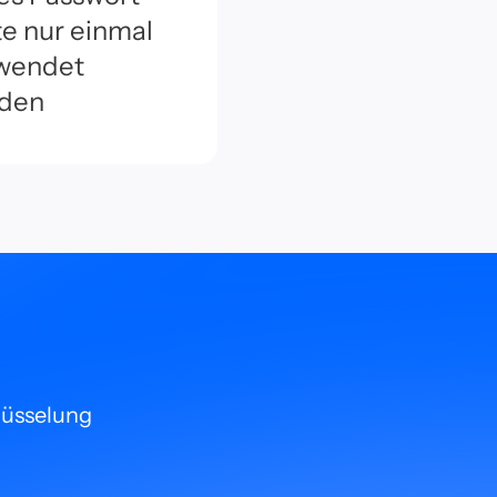
te nur einmal
wendet
den
lüsselung