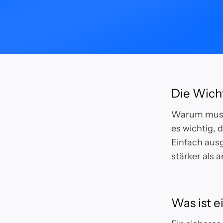
Die Wicht
Warum must 
es wichtig, 
Einfach ausg
stärker als 
Was ist e