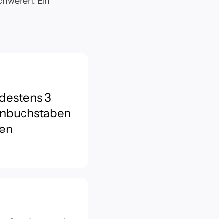
chweren. Ein
destens 3
inbuchstaben
en