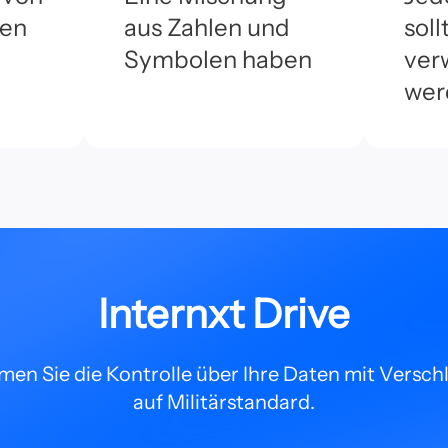
ben
aus Zahlen und
soll
Symbolen haben
ver
wer
Internxt Drive
en Sie die Kontrolle über Ihre Daten mit Versch
auf Militärstandard.