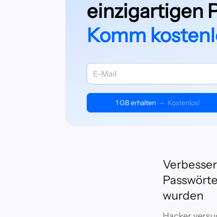
einzigartigen 
Komm kostenlo
1 GB erhalten
—
Kostenlos!
Verbessern
Passwörte
wurden
Hacker versu