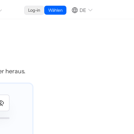
DE
Log-in
Wählen
r heraus.