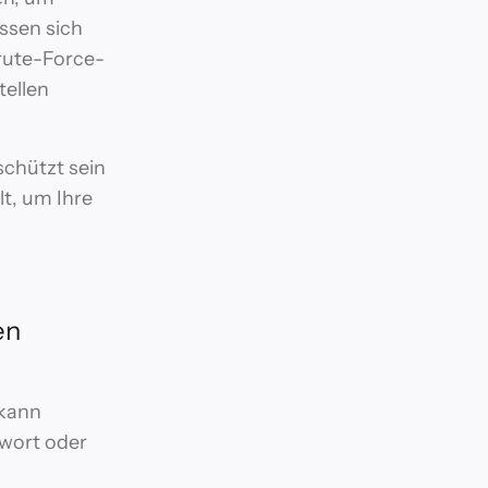
assen sich
rute-Force-
ellen
schützt sein
lt, um Ihre
en
 kann
swort oder