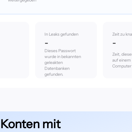
weitergegeben
In Leaks gefunden
Zeit zu kn
-
-
Dieses Passwort
Zeit, dies
wurde in bekannten
auf einem
geleakten
Computer 
Datenbanken
gefunden.
 Konten mit