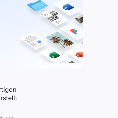
rtigen
stellt
en, um