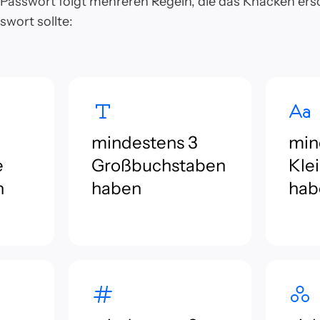
 Passwort folgt mehreren Regeln, die das Knacken ers
swort sollte:
mindestens 3
min
e
Großbuchstaben
Kle
n
haben
hab