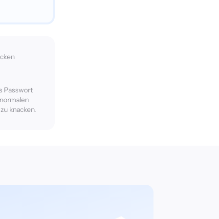
acken
es Passwort
 normalen
zu knacken.