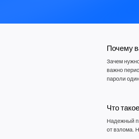
Почему в
Зачем нужно
важно перио
пароли один
Что тако
Надежный па
от взлома. 