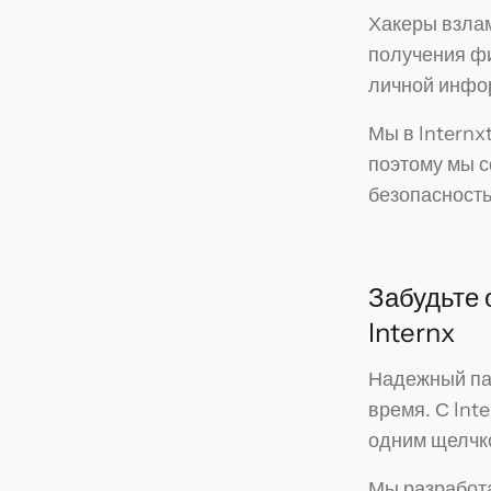
Хакеры взла
получения ф
личной инфо
Мы в Internx
поэтому мы с
безопасность
Забудьте 
Internx
Надежный пар
время. С Int
одним щелчк
Мы разработа