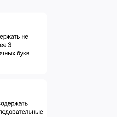
ержать не
ее 3
очных букв
содержать
ледовательные