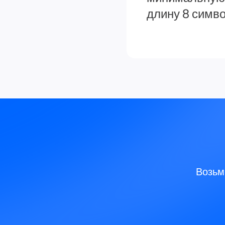
длину 8 симв
Возьм