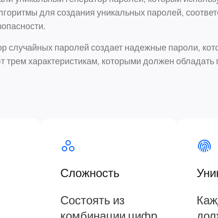
лгоритмы для создания уникальных паролей, соотве
зопасности.
р случайных паролей создает надежные пароли, кот
т трем характеристикам, которыми должен обладать 
Сложность
Уни
Состоять из
Каж
комбинации цифр
дол