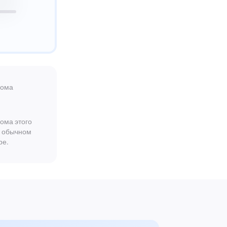
лома
ома этого
а обычном
ре.