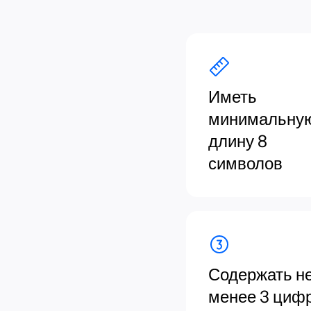
Иметь
минимальну
длину 8
символов
Содержать н
менее 3 циф