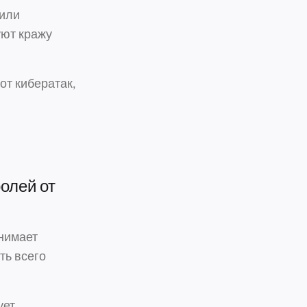
 или
уют кражу
от кибератак,
олей от
нимает
ть всего
ует