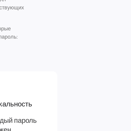
тствующих
орые
пароль:
кальность
дый пароль
жен