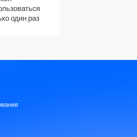
ользоваться
ько один раз
ования