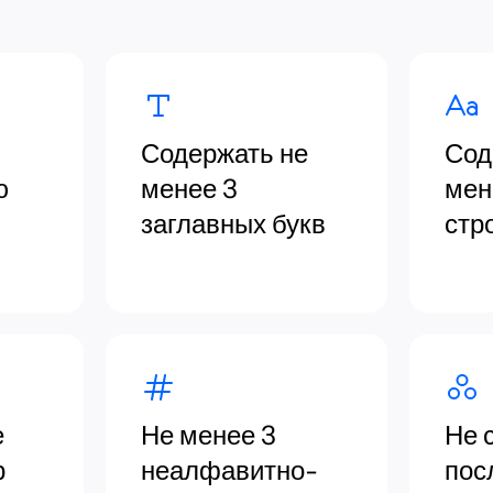
Содержать не
Сод
ю
менее 3
мен
заглавных букв
стр
е
Не менее 3
Не 
р
неалфавитно-
пос