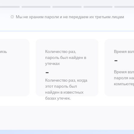
Мы не храним пароли и не передаем их третьим лицам
вязь
Количество раз,
Время вз
пароль был найден в
-
утечках
-
Время взл
пароля н
Количество раз, когда
компьюте
этот пароль был
найден в известных
базах утечек.