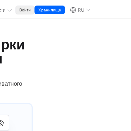
сти
RU
Войти
Xранилище
ерки
я
иватного