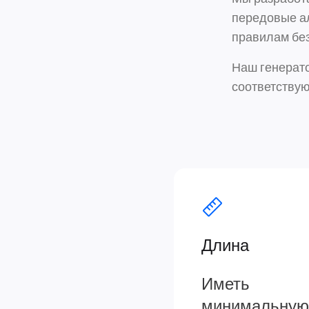
передовые а
правилам бе
Наш генерато
соответствую
Длина
Иметь
минимальную