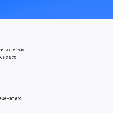
ля и почему
, не все
ережет его