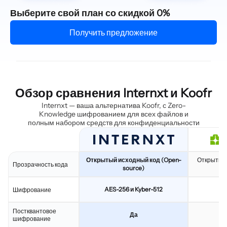
Выберите свой план со скидкой 0%
Получить предложение
Обзор сравнения Internxt и Koofr
Internxt — ваша альтернатива Koofr, с Zero-
Knowledge шифрованием для всех файлов и
полным набором средств для конфиденциальности
Открытый исходный код (Open-
Открытый 
Прозрачность кода
source)
AES-256 и Kyber-512
Шифрование
Постквантовое
Да
шифрование