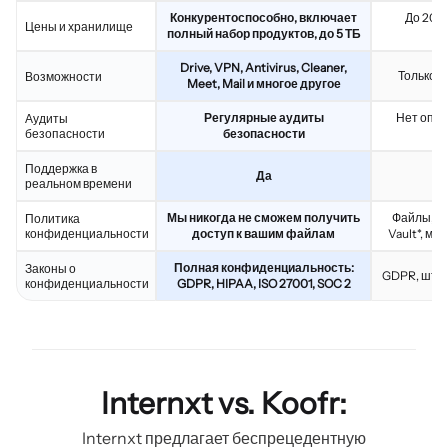
Конкурентоспособно, включает
До 20 Т
Цены и хранилище
полный набор продуктов, до 5 ТБ
Drive, VPN, Antivirus, Cleaner,
Только 
Возможности
Meet, Mail и многое другое
Регулярные аудиты
Нет опуб
Аудиты
безопасности
безопасности
б
Поддержка в
Да
реальном времени
Мы никогда не сможем получить
Файлы, хр
Политика
конфиденциальности
доступ к вашим файлам
Vault*, м
Полная конфиденциальность:
Законы о
GDPR, штаб
конфиденциальности
GDPR, HIPAA, ISO 27001, SOC 2
Internxt vs. Koofr:
Internxt предлагает беспрецедентную