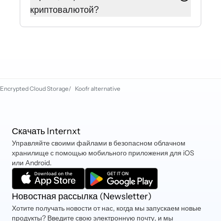
места для хранения. Или купите
криптовалютой?
новый план на internxt.com/pricing
со своей текущей учетной записью
Internxt в настоящее время
Internxt, и ваш объем хранилища
принимает дебетовые и кредитные
будет автоматически суммирован.
карты (Mastercard, VISA, American
Express и т. д.). Вы также можете
оплатить через PayPal, iDEAL,
Encrypted Cloud Storage
/
Koofr alternative
Sofort, криптовалюту и Klarna.
Скачать Internxt
Управляйте своими файлами в безопасном облачном
хранилище с помощью мобильного приложения для iOS
или Android.
Новостная рассылка (Newsletter)
Хотите получать новости от нас, когда мы запускаем новые
продукты? Введите свою электронную почту, и мы