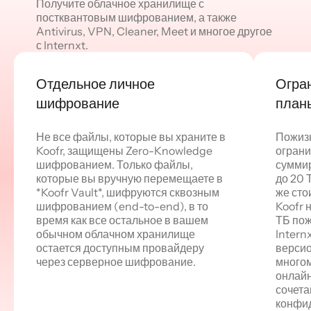
Получите облачное хранилище с
постквантовым шифрованием, а также
Antivirus, VPN, Cleaner, Meet и многое другое
с Internxt.
Отдельное личное
Огра
шифрование
план
Не все файлы, которые вы храните в
Пожиз
Koofr, защищены Zero-Knowledge
ограни
шифрованием. Только файлы,
суммир
которые вы вручную перемещаете в
до 20 Т
*Koofr Vault*, шифруются сквозным
же сто
шифрованием (end-to-end), в то
Koofr 
время как все остальное в вашем
ТБ пож
обычном облачном хранилище
Internx
остается доступным провайдеру
верси
через серверное шифрование.
многом
онлай
сочет
конфид