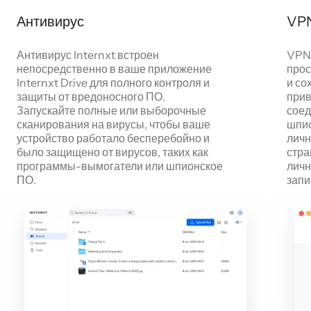
Антивирус
VP
Антивирус Internxt встроен
VPN 
непосредственно в ваше приложение
прос
Internxt Drive для полного контроля и
и со
защиты от вредоносного ПО.
прив
Запускайте полные или выборочные
соед
сканирования на вирусы, чтобы ваше
шпио
устройство работало бесперебойно и
личн
было защищено от вирусов, таких как
стра
программы-вымогатели или шпионское
личн
ПО.
запи