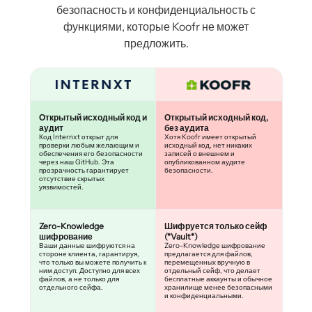
безопасность и конфиденциальность с
функциями, которые Koofr не может
предложить.
Открытый исходный код и
Открытый исходный код,
аудит
без аудита
Код Internxt открыт для
Хотя Koofr имеет открытый
проверки любым желающим и
исходный код, нет никаких
обеспечения его безопасности
записей о внешнем и
через наш GitHub. Эта
опубликованном аудите
прозрачность гарантирует
безопасности.
отсутствие скрытых
уязвимостей.
Zero-Knowledge
Шифруется только сейф
шифрование
(*Vault*)
Ваши данные шифруются на
Zero-Knowledge шифрование
стороне клиента, гарантируя,
предлагается для файлов,
что только вы можете получить к
перемещенных вручную в
ним доступ. Доступно для всех
отдельный сейф, что делает
файлов, а не только для
бесплатные аккаунты и обычное
отдельного сейфа.
хранилище менее безопасными
и конфиденциальными.