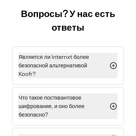
Вопросы? У нас есть
ответы
Является ли Internxt более
безопасной альтернативой
Koofr?
Да, Internxt использует
постквантовое и Zero-Knowledge
Что такое постквантовое
шифрование, которое гарантирует,
шифрование, и оно более
что никто, кроме вас, не сможет
безопасно?
просмотреть ваши файлы. Все ваши
файлы защищены этим
В отличие от стандартного
шифрованием, без необходимости
шифрования, алгоритмы