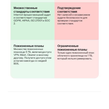
Множественные
Подтверждение
стандарты соответствия
соответствия
Internxt прошел внешний аудит
Нет записей о независимом
и соответствует стандартам
аудите безопасности для
GDPR, HIPAA, ISO 27001 и SOC
проверки стандартов
2.
соответствия.
Пожизненные планы
Ограниченные
Множество пожизненных
пожизненные планы
планов до 5 ТБ, включая доступ к
Только один пожизненный план
VPN, Meet, Cleaner и многому
облачного хранилища на 1 ТБ,
другому. Получите доступ к этим
который нельзя суммировать.
услугам навсегда со скидкой
85%.