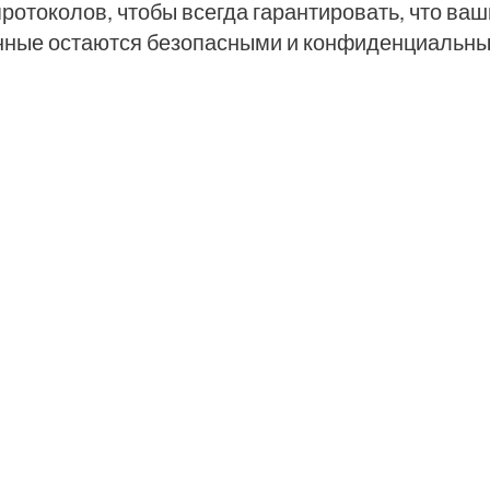
протоколов, чтобы всегда гарантировать, что ваш
нные остаются безопасными и конфиденциальны
Открытый исходный код
Каждая часть нашего кода является открытым
исходным кодом и опубликована на GitHub.