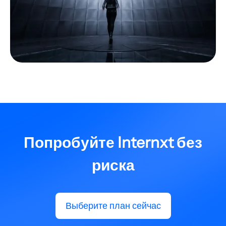
Попробуйте Internxt без
риска
Выберите план сейчас