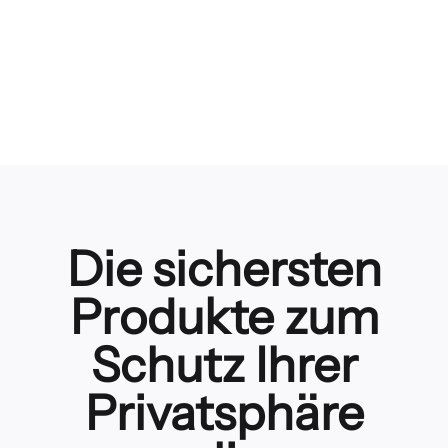
Мы хотим, чтобы все были более
безопасными в Интернете, независимо от
того, подписываетесь ли вы на наши услуги
или нет, и поэтому мы создали несколько
бесплатных онлайн-инструментов, которые
каждый может использовать для защиты себя
при просмотре веб-страниц.
Die sichersten
Produkte zum
Schutz Ihrer
Privatsphäre