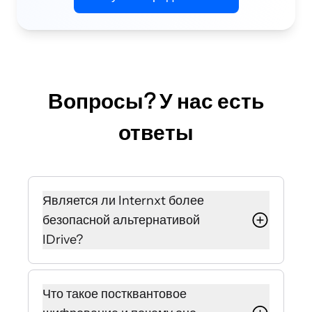
Вопросы? У нас есть
ответы
Является ли Internxt более
безопасной альтернативой
IDrive?
Да, Internxt использует
постквантовое шифрование и
Что такое постквантовое
принцип zero-knowledge, что