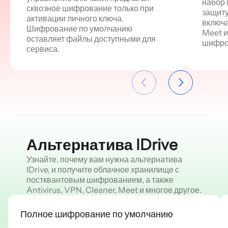
набор 
сквозное шифрование только при
защиту
активации личного ключа.
включа
Шифрование по умолчанию
Meet и
оставляет файлы доступными для
шифро
сервиса.
Альтернатива IDrive
Узнайте, почему вам нужна альтернатива
IDrive, и получите облачное хранилище с
постквантовым шифрованием, а также
Antivirus, VPN, Cleaner, Meet и многое другое.
Полное шифрование по умолчанию