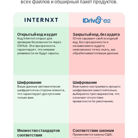
всех файлов и обширный пакет продуктов.
Открытый код и аудит
Закрытый код, без аудита
Код Internxt открыт для
IDrive скрывает свой исходный
проверки безопасности через
код. Без прозрачности и
GitHub. Эта прозрачность
независимого аудита
гарантирует, что никакие
невозможно точно знать, как
уязвимости не будут скрыты.
обрабатываются ваши данные.
Шифрование
Шифрование
Ваши данные автоматически
Вам нужно настраивать процесс
шифруются на стороне клиента,
шифрования самостоятельно,
что гарантирует доступ к ним
выбирая из трех вариантов, что
только вам.
означает отсутствие
приватности по умолчанию.
Множество стандартов
Соответствие законам
Применяются законы США,
соответствия