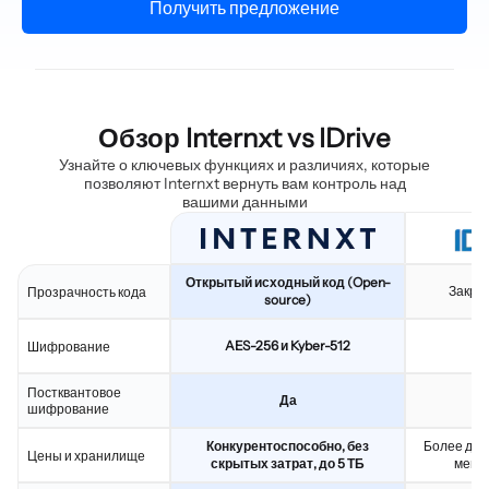
Получить предложение
Обзор Internxt vs IDrive
Узнайте о ключевых функциях и различиях, которые
позволяют Internxt вернуть вам контроль над
вашими данными
Открытый исходный код (Open-
Закры
Прозрачность кода
source)
AES-256 и Kyber-512
Шифрование
Постквантовое
Да
шифрование
Конкурентоспособно, без
Более дор
Цены и хранилище
скрытых затрат, до 5 ТБ
меньш