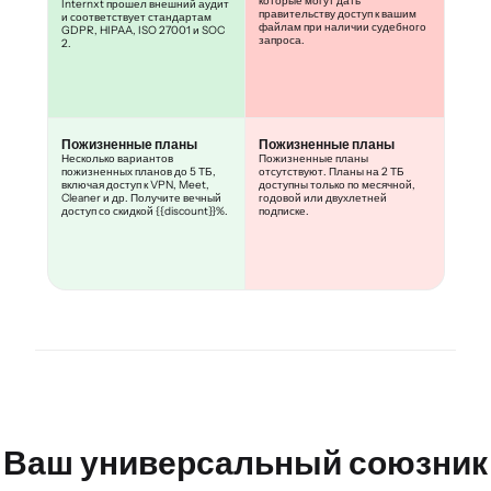
которые могут дать
Internxt прошел внешний аудит
правительству доступ к вашим
и соответствует стандартам
файлам при наличии судебного
GDPR, HIPAA, ISO 27001 и SOC
запроса.
2.
Пожизненные планы
Пожизненные планы
Несколько вариантов
Пожизненные планы
пожизненных планов до 5 ТБ,
отсутствуют. Планы на 2 ТБ
включая доступ к VPN, Meet,
доступны только по месячной,
Cleaner и др. Получите вечный
годовой или двухлетней
доступ со скидкой {{discount}}%.
подписке.
Ваш универсальный союзник