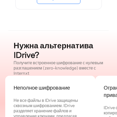
Нужна альтернатива
IDrive?
Получите встроенное шифрование с нулевым
разглашением (zero-knowledge) вместе с
Internxt
Неполное шифрование
Огра
прив
Не все файлы в IDrive защищены
сквозным шифрованием. IDrive
IDrive
разделяет хранение файлов и
копиро
управление ключами, предлагая