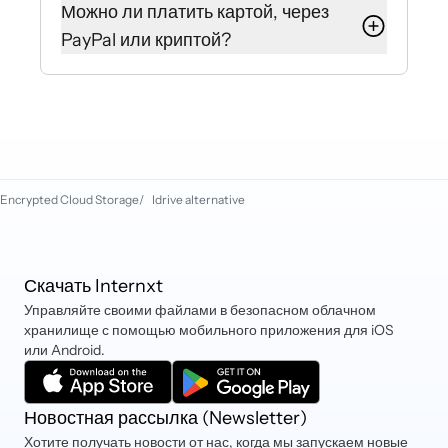
в настройках аккаунта. Новое место
Можно ли платить картой, через
будет добавлено к текущему
PayPal или криптой?
автоматически.
Internxt принимает карты, PayPal,
iDEAL, Sofort, криптовалюты и
Klarna.
Encrypted Cloud Storage
/
Idrive alternative
Скачать Internxt
Управляйте своими файлами в безопасном облачном
хранилище с помощью мобильного приложения для iOS
или Android.
Новостная рассылка (Newsletter)
Хотите получать новости от нас, когда мы запускаем новые