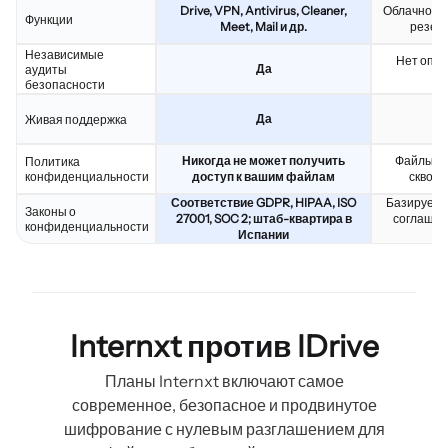
Drive, VPN, Antivirus, Cleaner,
Облачное х
Функции
Meet, Mail и др.
резер
Независимые
Нет опуб
Да
аудиты
б
безопасности
Да
Живая поддержка
Никогда не может получить
Файлы н
Политика
конфиденциальности
доступ к вашим файлам
сквоз
Соответствие GDPR, HIPAA, ISO
Базируетс
Законы о
27001, SOC 2; штаб-квартира в
соглашени
конфиденциальности
Испании
Internxt против IDrive
Планы Internxt включают самое
современное, безопасное и продвинутое
шифрование с нулевым разглашением для