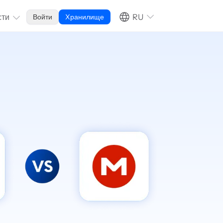
сти
RU
Войти
Xранилище