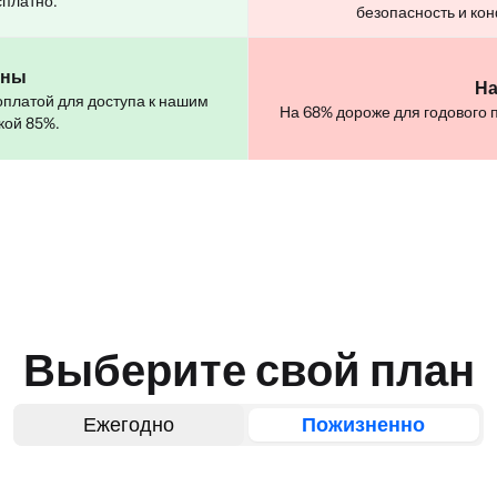
сплатно.
безопасность и ко
аны
На
оплатой для доступа к нашим
На 68% дороже для годового 
кой 85%.
Выберите свой план
Ежегодно
Пожизненно