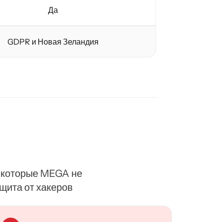
Да
GDPR и Новая Зеландия
, которые MEGA не
щита от хакеров