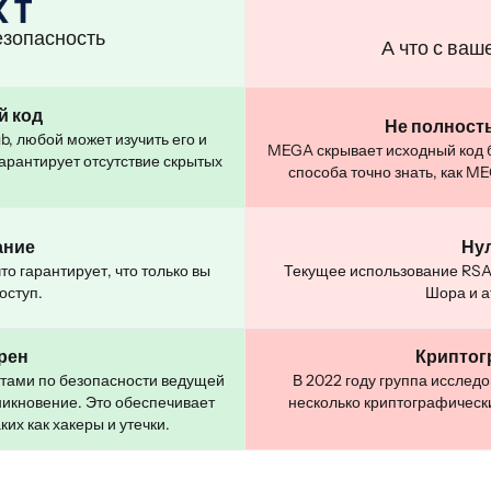
езопасность
А что с ва
й код
Не полност
ub, любой может изучить его и
MEGA скрывает исходный код б
гарантирует отсутствие скрытых
способа точно знать, как 
ание
Ну
о гарантирует, что только вы
Текущее использование RSA
оступ.
Шора и а
рен
Криптог
ртами по безопасности ведущей
В 2022 году группа исслед
никновение. Это обеспечивает
несколько криптографическ
их как хакеры и утечки.