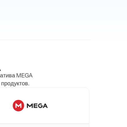
A
рнатива MEGA
 продуктов.