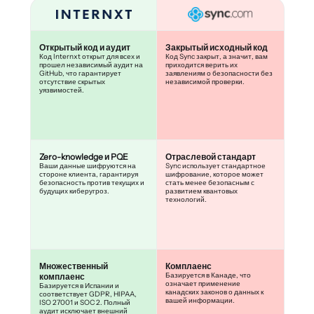
Открытый код и аудит
Закрытый исходный код
Код Internxt открыт для всех и
Код Sync закрыт, а значит, вам
прошел независимый аудит на
приходится верить их
GitHub, что гарантирует
заявлениям о безопасности без
отсутствие скрытых
независимой проверки.
уязвимостей.
Zero-knowledge и PQE
Отраслевой стандарт
Ваши данные шифруются на
Sync использует стандартное
стороне клиента, гарантируя
шифрование, которое может
безопасность против текущих и
стать менее безопасным с
будущих киберугроз.
развитием квантовых
технологий.
Множественный
Комплаенс
Базируется в Канаде, что
комплаенс
означает применение
Базируется в Испании и
канадских законов о данных к
соответствует GDPR, HIPAA,
вашей информации.
ISO 27001 и SOC 2. Полный
аудит исключает внешний