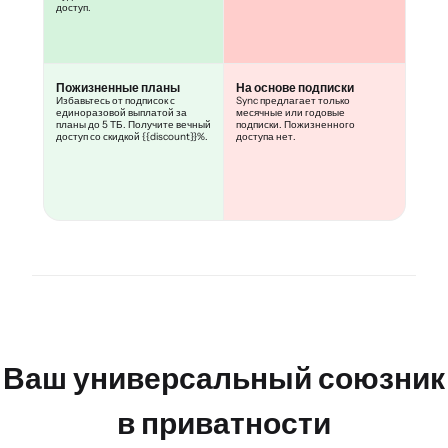
доступ.
Пожизненные планы
На основе подписки
Избавьтесь от подписок с
Sync предлагает только
единоразовой выплатой за
месячные или годовые
планы до 5 ТБ. Получите вечный
подписки. Пожизненного
доступ со скидкой {{discount}}%.
доступа нет.
Ваш универсальный союзник
в приватности