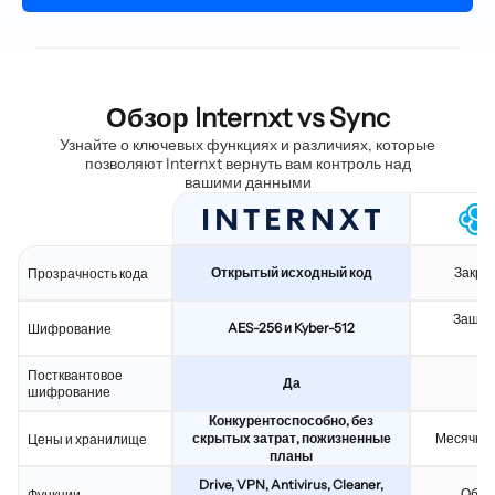
Обзор Internxt vs Sync
Узнайте о ключевых функциях и различиях, которые
позволяют Internxt вернуть вам контроль над
вашими данными
Открытый исходный код
Закры
Прозрачность кода
Зашиф
AES-256 и Kyber-512
Шифрование
Постквантовое
Да
шифрование
Конкурентоспособно, без
скрытых затрат, пожизненные
Месячные
Цены и хранилище
планы
Drive, VPN, Antivirus, Cleaner,
Обла
Функции