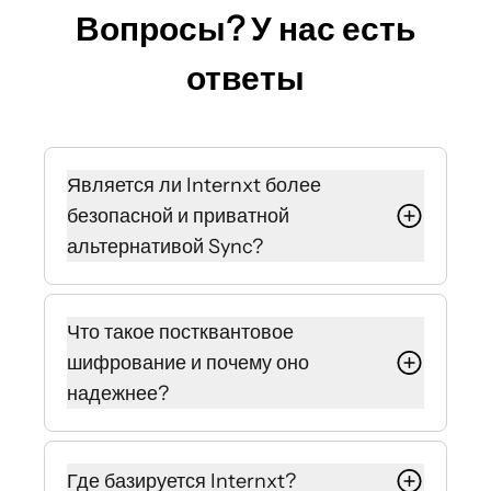
Вопросы? У нас есть
ответы
Является ли Internxt более
безопасной и приватной
альтернативой Sync?
Да, Internxt использует
постквантовое шифрование и
Что такое постквантовое
принцип zero-knowledge,
шифрование и почему оно
гарантируя, что только вы видите
надежнее?
свои файлы.
Sync управляет ключами на своих
В отличие от стандартного
серверах, что теоретически дает им
шифрования в Sync, алгоритмы
Где базируется Internxt?