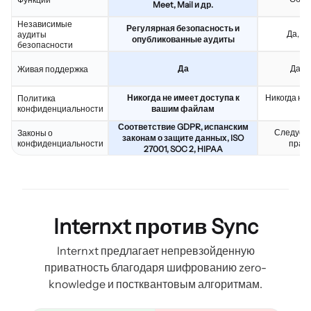
Meet, Mail и др.
Независимые
Регулярная безопасность и
Да, н
аудиты
опубликованные аудиты
безопасности
Да
Да, 
Живая поддержка
Никогда не имеет доступа к
Никогда не
Политика
конфиденциальности
вашим файлам
Соответствие GDPR, испанским
Следует 
Законы о
законам о защите данных, ISO
конфиденциальности
прав
27001, SOC 2, HIPAA
Internxt против Sync
Internxt предлагает непревзойденную
приватность благодаря шифрованию zero-
knowledge и постквантовым алгоритмам.