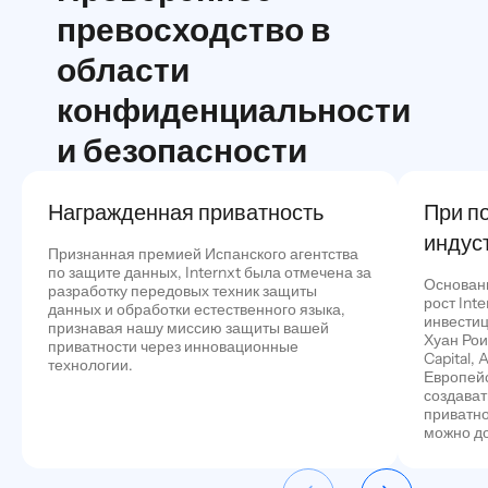
превосходство в
области
конфиденциальности
и безопасности
Награжденная приватность
При п
индус
Признанная премией Испанского агентства
по защите данных, Internxt была отмечена за
Основан
разработку передовых техник защиты
рост Int
данных и обработки естественного языка,
инвестиц
признавая нашу миссию защиты вашей
Хуан Роиг
приватности через инновационные
Capital,
технологии.
Европейс
создават
приватно
можно до