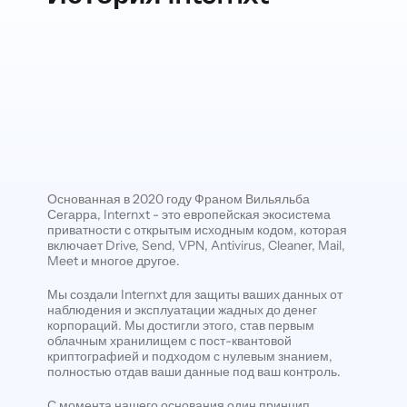
Основанная в 2020 году Франом Вильяльба
Сегарра, Internxt - это европейская экосистема
приватности с открытым исходным кодом, которая
включает Drive, Send, VPN, Antivirus, Cleaner, Mail,
Meet и многое другое.
Мы создали Internxt для защиты ваших данных от
наблюдения и эксплуатации жадных до денег
корпораций. Мы достигли этого, став первым
облачным хранилищем с пост-квантовой
криптографией и подходом с нулевым знанием,
полностью отдав ваши данные под ваш контроль.
С момента нашего основания один принцип