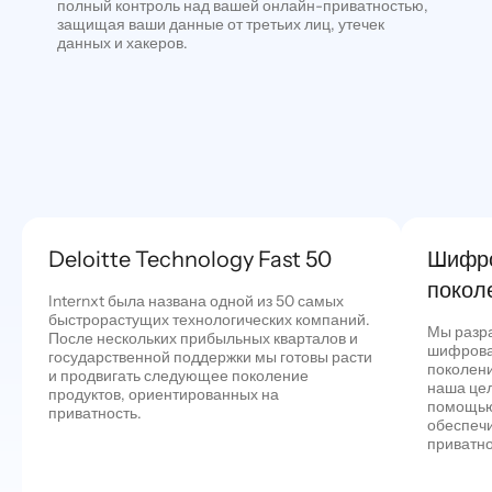
полный контроль над вашей онлайн-приватностью,
защищая ваши данные от третьих лиц, утечек
данных и хакеров.
Deloitte Technology Fast 50
Шифро
покол
Internxt была названа одной из 50 самых
быстрорастущих технологических компаний.
Мы разр
После нескольких прибыльных кварталов и
шифрова
государственной поддержки мы готовы расти
поколени
и продвигать следующее поколение
наша цел
продуктов, ориентированных на
помощью
приватность.
обеспеч
приватно