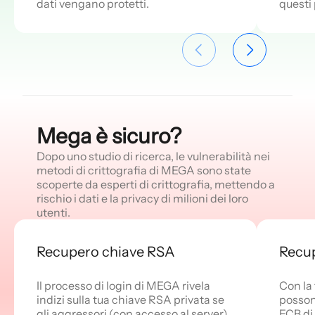
dati vengano protetti.
questi
Mega è sicuro?
Dopo uno studio di ricerca, le vulnerabilità nei
metodi di crittografia di MEGA sono state
scoperte da esperti di crittografia, mettendo a
rischio i dati e la privacy di milioni dei loro
utenti.
Recupero chiave RSA
Recup
Il processo di login di MEGA rivela
Con la 
indizi sulla tua chiave RSA privata se
possono
gli aggressori (con accesso al server)
ECB di