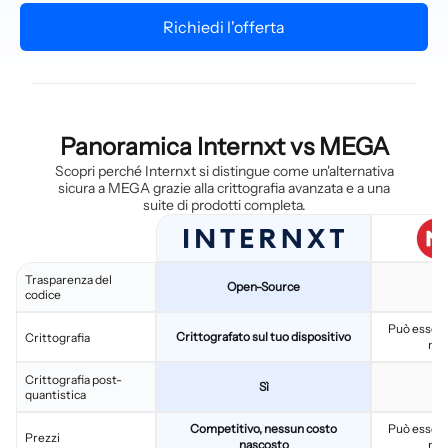
Richiedi l'offerta
Panoramica Internxt vs MEGA
Scopri perché Internxt si distingue come un'alternativa
sicura a MEGA grazie alla crittografia avanzata e a una
suite di prodotti completa.
Trasparenza del
Open-Source
P
codice
Può essere
Crittografato sul tuo dispositivo
Crittografia
nes
Crittografia post-
Sì
quantistica
Competitivo, nessun costo
Può essere
Prezzi
nascosto
nes