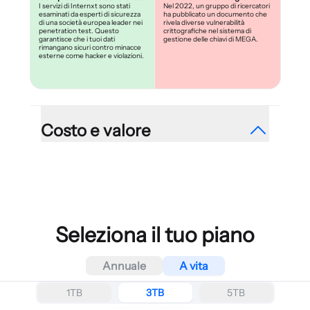
I servizi di Internxt sono stati
Nel 2022, un gruppo di ricercatori
esaminati da esperti di sicurezza
ha pubblicato un documento che
di una società europea leader nei
rivela diverse vulnerabilità
penetration test. Questo
crittografiche nel sistema di
garantisce che i tuoi dati
gestione delle chiavi di MEGA.
rimangano sicuri contro minacce
esterne come hacker e violazioni.
Costo e valore
Piani ragionevoli
Piani limitati e costosi
Offerta esclusiva dell'85%, senza
A seconda del piano che scegli, i
costi nascosti.
prezzi di MEGA possono renderlo
uno dei fornitori di cloud storage
più costosi.
Seleziona il tuo piano
Annuale
A vita
1TB
3TB
5TB
Protezione completa
Accesso alle funzionalità
Tutti i piani includono crittografia
Per accedere a tutte le