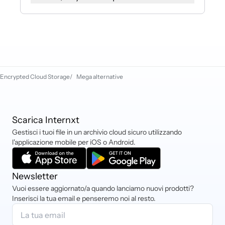
chat sul nostro sito web. Il nostro
team di Customer Success sarà
Sì, Internxt accetta le principali
felice di aiutarti.
carte di credito e debito
(Mastercard, VISA, American
Express), PayPal, iDEAL, Sofort e
criptovalute.
Encrypted Cloud Storage
/
Mega alternative
Scarica Internxt
Gestisci i tuoi file in un archivio cloud sicuro utilizzando
l'applicazione mobile per iOS o Android.
Newsletter
Vuoi essere aggiornato/a quando lanciamo nuovi prodotti?
Inserisci la tua email e penseremo noi al resto.