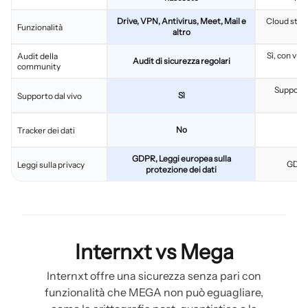
Drive, VPN, Antivirus, Meet, Mail e
Cloud stor
Funzionalità
altro
Sì, con vuln
Audit della
Audit di sicurezza regolari
community
Supporto
Sì
Supporto dal vivo
No
Tracker dei dati
GDPR, Leggi europea sulla
GDPR 
Leggi sulla privacy
protezione dei dati
Internxt vs Mega
Internxt offre una sicurezza senza pari con
funzionalità che MEGA non può eguagliare,