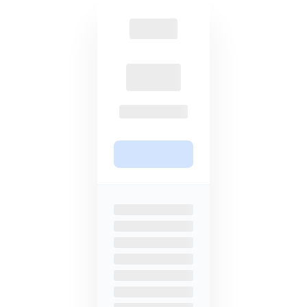
post-quantistica e a conoscenza
funzionalità di MEGA, devi essere
zero e funzionalità di sicurezza
sul piano più premium. Questo
gratuite.
limita l'accessibilità alle funzionalità
importanti, rendendo sicurezza e
privacy meno accessibili.
Piani a vita
Basato su abbonamento
Evita abbonamenti ripetuti con un
68% più costoso per un piano
pagamento unico per accedere ai
annuale da 3TB, e nessun piano a
nostri servizi per sempre con
vita è disponibile.
l'85% di sconto.