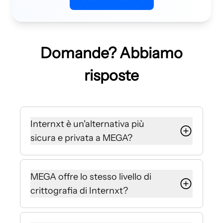
Domande? Abbiamo
risposte
Internxt è un'alternativa più
sicura e privata a MEGA?
Sì, Internxt è un'alternativa più
sicura e privata a MEGA. La nostra
MEGA offre lo stesso livello di
crittografia a conoscenza zero e
crittografia di Internxt?
post-quantistica garantisce che
solo tu possa accedere ai tuoi dati.
MEGA usa la crittografia, ma