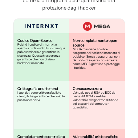
come la crittografia post-quantistica e la
protezione dagli hacker
Codice Open-Source
Non completamente open
Poiché il codice di Internxt è
source
aperto a tutti su GitHub, chiunque
MEGA mantiene il codice
può esaminarlo e garantirne la
sorgente del backend nascosto al
sicurezza. Questa trasparenza
pubblico. Senza trasparenza, non
garantisce che non ci siano
c'è modo di sapere con certezza
backdoor nascoste.
come MEGA gestisce o protegge
i tuoi dati.
Crittografia end-to-end
Conoscenza zero
I tuoi dati sono crittografati lato
L'attuale uso di RSA ed ECC da
client, il che garantisce che solo tu
parte di MEGA sarebbe
possa accedervi.
vulnerabile all'algoritmo di Shor e
agli attacchi dei computer
quantistici.
Completamente controllato
Vulnerabilità crittografiche