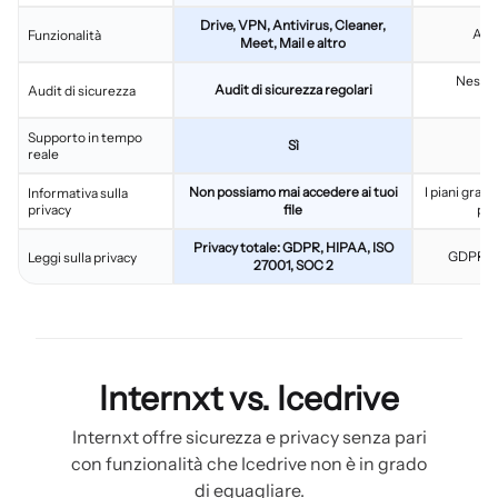
Drive, VPN, Antivirus, Cleaner,
Arch
Funzionalità
Meet, Mail e altro
Nessun
Audit di sicurezza regolari
Audit di sicurezza
Supporto in tempo
Sì
reale
Non possiamo mai accedere ai tuoi
I piani grat
Informativa sulla
privacy
file
pia
Privacy totale: GDPR, HIPAA, ISO
GDPR, co
Leggi sulla privacy
27001, SOC 2
Internxt vs. Icedrive
Internxt offre sicurezza e privacy senza pari
con funzionalità che Icedrive non è in grado
di eguagliare.