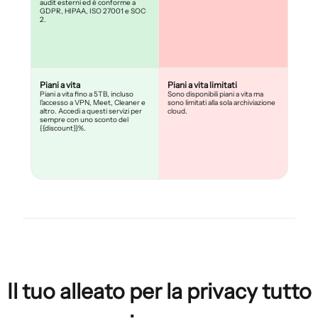
audit esterni ed è conforme a
GDPR, HIPAA, ISO 27001 e SOC
2.
Piani a vita
Piani a vita limitati
Piani a vita fino a 5TB, incluso
Sono disponibili piani a vita ma
l'accesso a VPN, Meet, Cleaner e
sono limitati alla sola archiviazione
altro. Accedi a questi servizi per
cloud.
sempre con uno sconto del
{{discount}}%.
Il tuo alleato per la privacy tutto