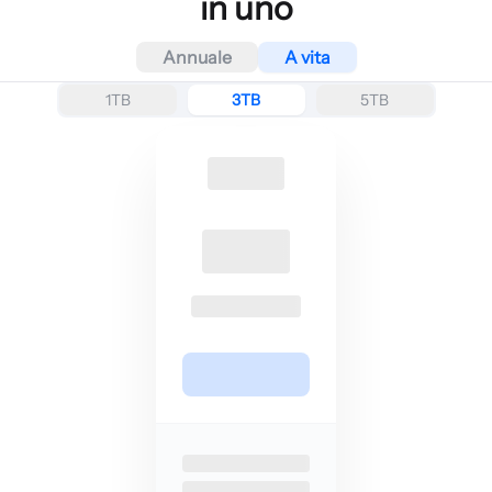
in uno
Annuale
A vita
1TB
3TB
5TB