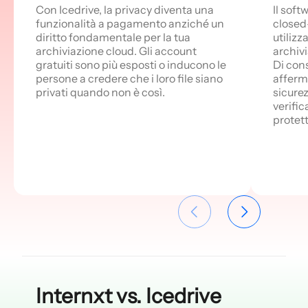
Con Icedrive, la privacy diventa una
Il soft
funzionalità a pagamento anziché un
closed-
diritto fondamentale per la tua
utilizz
archiviazione cloud. Gli account
archiv
gratuiti sono più esposti o inducono le
Di cons
persone a credere che i loro file siano
afferma
privati quando non è così.
sicurez
verifi
protetti
Internxt vs. Icedrive