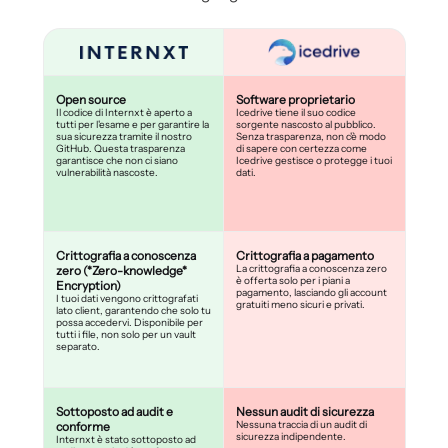
Open source
Software proprietario
Il codice di Internxt è aperto a
Icedrive tiene il suo codice
tutti per l'esame e per garantire la
sorgente nascosto al pubblico.
sua sicurezza tramite il nostro
Senza trasparenza, non c'è modo
GitHub. Questa trasparenza
di sapere con certezza come
garantisce che non ci siano
Icedrive gestisce o protegge i tuoi
vulnerabilità nascoste.
dati.
Crittografia a conoscenza
Crittografia a pagamento
La crittografia a conoscenza zero
zero (*Zero-knowledge*
è offerta solo per i piani a
Encryption)
pagamento, lasciando gli account
I tuoi dati vengono crittografati
gratuiti meno sicuri e privati.
lato client, garantendo che solo tu
possa accedervi. Disponibile per
tutti i file, non solo per un vault
separato.
Sottoposto ad audit e
Nessun audit di sicurezza
Nessuna traccia di un audit di
conforme
sicurezza indipendente.
Internxt è stato sottoposto ad