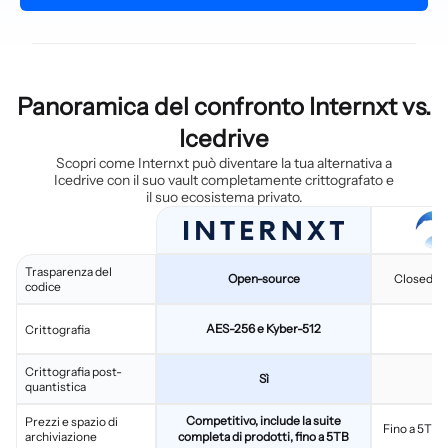
Panoramica del confronto Internxt vs.
Icedrive
Scopri come Internxt può diventare la tua alternativa a
Icedrive con il suo vault completamente crittografato e
il suo ecosistema privato.
Trasparenza del
Open-source
Closed-so
codice
AES-256 e Kyber-512
Crittografia
Crittografia post-
Sì
quantistica
Competitivo, include la suite
Prezzi e spazio di
Fino a 5TB, 
archiviazione
completa di prodotti, fino a 5TB