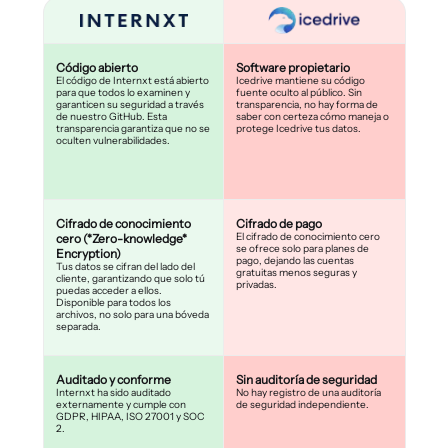
Código abierto
Software propietario
El código de Internxt está abierto
Icedrive mantiene su código
para que todos lo examinen y
fuente oculto al público. Sin
garanticen su seguridad a través
transparencia, no hay forma de
de nuestro GitHub. Esta
saber con certeza cómo maneja o
transparencia garantiza que no se
protege Icedrive tus datos.
oculten vulnerabilidades.
Cifrado de conocimiento
Cifrado de pago
El cifrado de conocimiento cero
cero (*Zero-knowledge*
se ofrece solo para planes de
Encryption)
pago, dejando las cuentas
Tus datos se cifran del lado del
gratuitas menos seguras y
cliente, garantizando que solo tú
privadas.
puedas acceder a ellos.
Disponible para todos los
archivos, no solo para una bóveda
separada.
Auditado y conforme
Sin auditoría de seguridad
Internxt ha sido auditado
No hay registro de una auditoría
externamente y cumple con
de seguridad independiente.
GDPR, HIPAA, ISO 27001 y SOC
2.