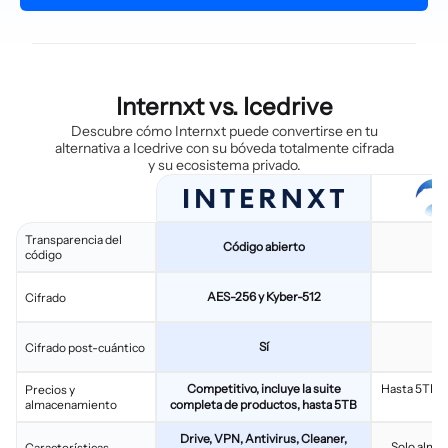
Internxt vs. Icedrive
Descubre cómo Internxt puede convertirse en tu
alternativa a Icedrive con su bóveda totalmente cifrada
y su ecosistema privado.
Transparencia del
Código abierto
C
código
AES-256 y Kyber-512
Cifrado
Sí
Cifrado post-cuántico
Competitivo, incluye la suite
Hasta 5TB, 
Precios y
almacenamiento
completa de productos, hasta 5TB
Drive, VPN, Antivirus, Cleaner,
Solo alma
Características