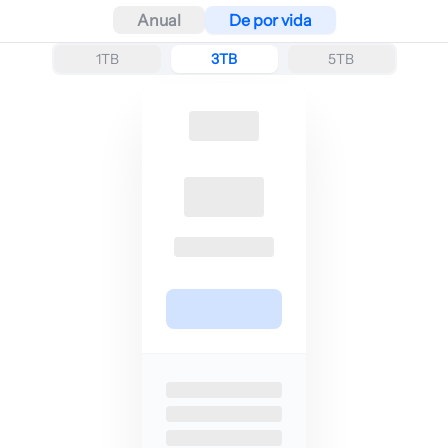
Anual
De por vida
1TB
3TB
5TB