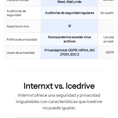
Meet, Mail y más
Auditorías de
Auditorías de seguridad regulares
Sin auditorí
seguridad
Sí
Soporte en vivo
Nunca podemos acceder a tus
Los plane
Política de privacidad
archivos
privados 
Privacidad total: GDPR, HIPAA, ISO
GDPR, co
Leyes de privacidad
27001, SOC 2
Internxt vs. Icedrive
Internxt ofrece una seguridad y privacidad
inigualables con características que Icedrive
no puede igualar.