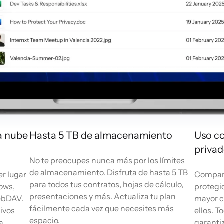
a nube
Hasta 5 TB de almacenamiento
Uso c
priva
No te preocupes nunca más por los límites
de almacenamiento. Disfruta de hasta 5 TB
er lugar
Compart
para todos tus contratos, hojas de cálculo,
ows,
protegi
presentaciones y más. Actualiza tu plan
WebDAV.
mayor c
fácilmente cada vez que necesites más
ivos
ellos. T
espacio.
a
garantiz