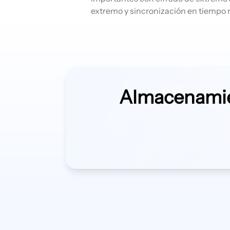
extremo y sincronización en tiempo r
Almacenamie