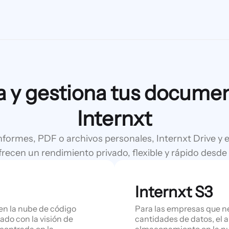
 y gestiona tus docume
Internxt
nformes, PDF o archivos personales, Internxt Drive y
frecen un rendimiento privado, flexible y rápido desde 
Internxt S3
en la nube de código
Para las empresas que n
ado con la visión de
cantidades de datos, el 
 centrada en la
almacenamiento en la nu