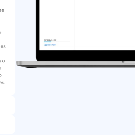
se
s
les
s o
s
o
es.