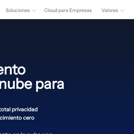
Soluciones
Cloud para Empresas
Valores
ento
 nube para
tal privacidad
ocimiento cero