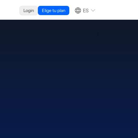
ES
Login
Elige tu plan
;