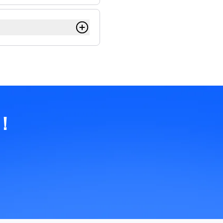
）表示时，1 TB
40 字节。
泽字节 (ZB)、
！