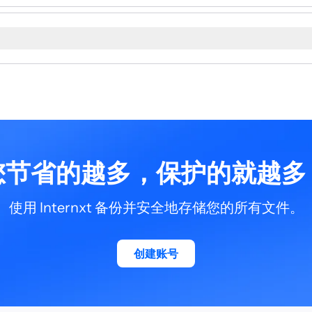
) 为单位，大约为 1 万亿字节。 以十进制表示法（基数 10
B 或 1,099,511,627,776 字节相当于二进制表示法中的 2
相同的模式呈指数增长，然后是拍字节 (PB)、艾字节 (EB)、
任何比这更大的数字都难以理解。
您节省的越多，保护的就越多
使用 Internxt 备份并安全地存储您的所有文件。
创建账号