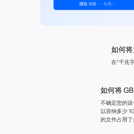
獲取 1GB
—
免費！
如何将
在“千兆
如何将 G
不确定您的设
以容纳多少 
的文件占用了