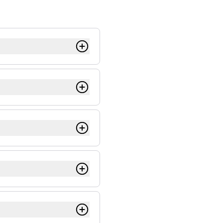
 一个文件由很
即 1,000，一
(SI) 中，单
节由字母 GB