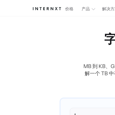
价格
产品
解决方
字
MB 到 KB、G
解一个 TB