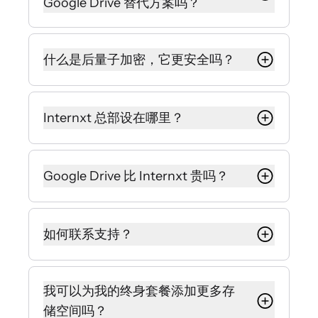
Google Drive 替代方案吗？
是的，Internxt 使用后量子和零知识
加密，保证除了您之外，任何人都无
什么是后量子加密，它更安全吗？
法查看您的文件。Google Drive 在其
服务器上管理加密密钥，这意味着它
与标准加密不同，后量子加密算法旨
可能会访问您的文件或向政府或执法
在抵抗强大的量子攻击，使 PQE 成为
Internxt 总部设在哪里？
部门提供访问权限。
Google Drive 更安全的替代方案。
VPN、防病毒、设备清理工具、暗网
Internxt 总部设在西班牙瓦伦西亚，
Internxt 使用这种加密方法，以确保
监控、会议 (Meet) 和邮件 (Mail) 等
这使其成为符合 GDPR 的云存储解决
您的终身云存储计划能够保护您免受
Google Drive 比 Internxt 贵吗？
附加功能也为您提供了额外的保护，
方案，遵守严格的法律以确保您的数
未来的网络安全威胁，并且所有套餐
以防黑客和数据泄露。
据和隐私得到保护。
均可免费使用。
凭借您的独家 0% 折扣，我们所有的套
餐都比 Google 目前提供的定价选项便
如何联系支持？
宜，同时还提供了比 Google Drive 更
多的功能和隐私。
如果您有任何其他问题、请求或需要
帮助，您可以联系
我可以为我的终身套餐添加更多存
hello@internxt.com，我们的客户成
储空间吗？