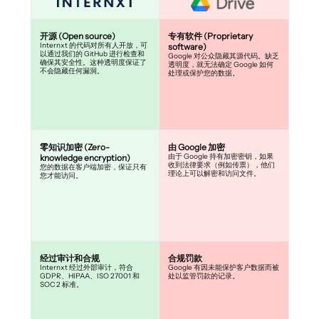
开源 (Open source)
专有软件 (Proprietary
Internxt 的代码对所有人开放，可
software)
以通过我们的 GitHub 进行检查和
Google 对公众隐藏其源代码。缺乏
确保其安全性。这种透明度保证了
透明度，就无法确定 Google 如何
不会隐藏任何漏洞。
处理或保护您的数据。
零知识加密 (Zero-
由 Google 加密
由于 Google 持有加密密钥，如果
knowledge encryption)
收到法律要求（例如传票），他们
您的数据在客户端加密，保证只有
理论上可以解密和访问文件。
您才能访问。
经过审计和合规
合规罚款
Internxt 经过外部审计，符合
Google 有因未能保护客户数据而被
GDPR、HIPAA、ISO 27001 和
处以监管罚款的记录。
SOC 2 标准。