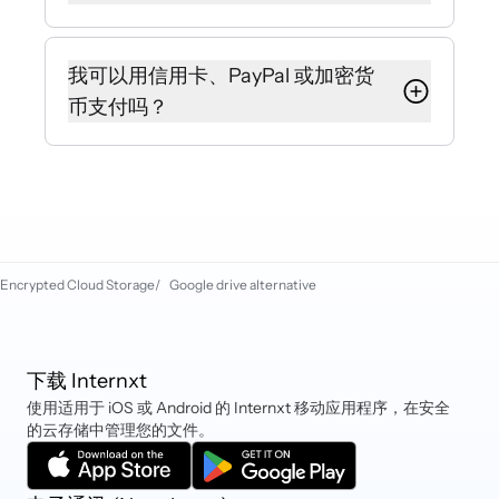
功团队将很乐意为您提供帮助。
是的，如果您需要添加更多存储空
间，可以从您的 Internxt 账户设置中
我可以用信用卡、PayPal 或加密货
升级您的套餐。或者使用您当前的
币支付吗？
Internxt 账户在 internxt.com/pricing
购买新套餐，您的存储空间将自动叠
Internxt 目前接受借记卡和信用卡
加。
（Mastercard、VISA、American
Express 等）。您也可以通过
PayPal、iDEAL、Sofort、加密货币
和 Klarna 支付。
Encrypted Cloud Storage
/
Google drive alternative
下载 Internxt
使用适用于 iOS 或 Android 的 Internxt 移动应用程序，在安全
的云存储中管理您的文件。