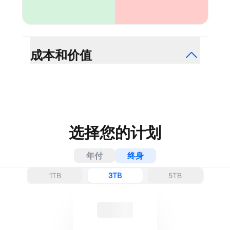
成本和价值
合理计划
有限、昂贵的计划
{{percentage}}%独家优惠，没有任
Dropbox是最昂贵的云存储提供商
何隐藏费用。
之一，为用户提供的存储选项非常
少。这限制了您根据需要扩展存储
的能力。
选择您的计划
年付
终身
1TB
3TB
5TB
全面保护
功能访问
所有计划都免费包含后量子和零知
Dropbox是最昂贵的云存储提供商
识加密以及安全功能。
之一，为用户提供的存储选项非常
少。这限制了您根据需要扩展存储
的能力。