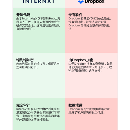
开源代码
专有软件
由于Internxt的代码在GitHub上对
Dropbox将其源代码对公众隐藏。
所有人开放，任何人都可以检查并
没有透明度，就无法确切知道
确保其安全性。这种透明度保证没
Dropbox如何处理或保护您的数
有隐藏的后门。
据。
端到端加密
由Dropbox加密
您的数据在客户端加密，保证只有
由于Dropbox持有加密密钥，如果
您可以访问它们。
他们收到法律请求（如传票），理
论上可以解密并访问文件。
完全审计
数据泄露
Internxt的服务已经由欧洲领先的
Dropbox有可怕的数据泄露记录，
渗透测试公司的安全专家进行了审
泄露了客户密码和员工信息。
查。这确保您的数据在黑客和泄露
等外部威胁面前保持安全。