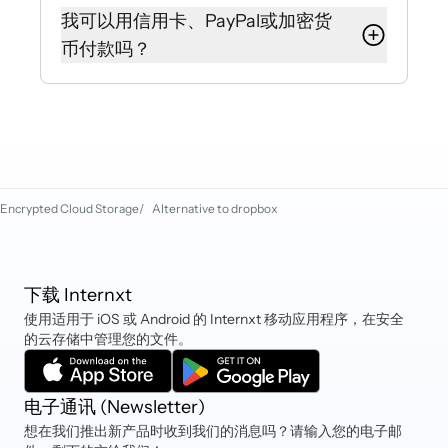
邮件至hello@internxt.com或使用我
额外安全和隐私层。
我可以用信用卡、PayPal或加密货
们网站上的实时聊天联系我们的客户
币付款吗？
成功团队。
是的，Internxt接受借记卡和信用卡
（万事达卡、Visa、美国运通等）、
PayPal、iDEAL、Sofort和加密货
币。
Encrypted Cloud Storage
/
Alternative to dropbox
下载 Internxt
使用适用于 iOS 或 Android 的 Internxt 移动应用程序，在安全
的云存储中管理您的文件。
电子通讯 (Newsletter)
想在我们推出新产品时收到我们的消息吗？请输入您的电子邮