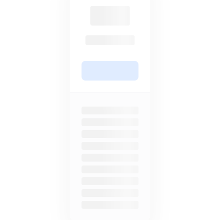
终身计划
基于订阅
通过一次性付款避免重复订阅，以
5TB计划贵14%，只提供月度或年
{{percentage}}%的折扣永久访问
度订阅。
我们的服务。