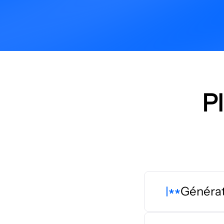
P
Générat