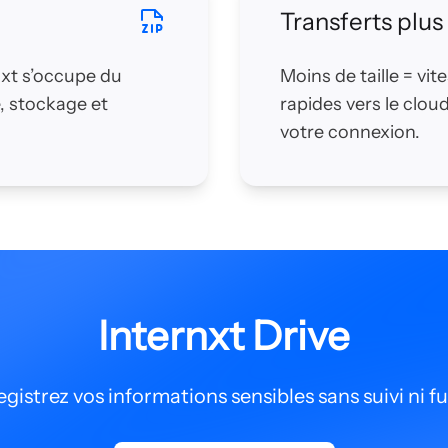
Transferts plus
rnxt s’occupe du
Moins de taille = vit
, stockage et
rapides vers le clou
votre connexion.
Internxt Drive
gistrez vos informations sensibles sans suivi ni fu