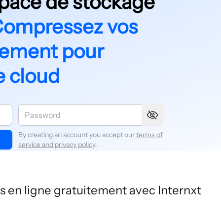
space de stockage
ompressez vos
itement pour
e cloud
By creating an account you accept our
terms of
service and privacy policy
.
s en ligne gratuitement avec Internxt