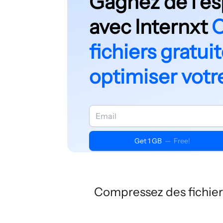
Gagnez de l’e
avec Internxt
C
fichiers gratu
optimiser votr
Get 1 GB
—
Free!
Compressez des fichier