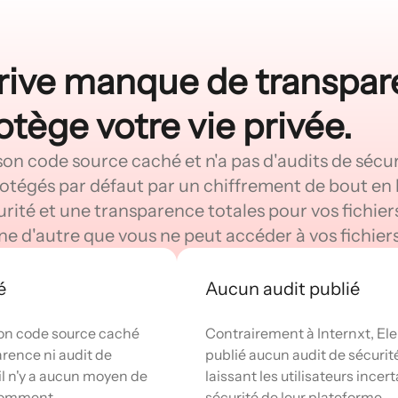
ive manque de transpar
otège votre vie privée.
n code source caché et n'a pas d'audits de sécuri
rotégés par défaut par un chiffrement de bout en 
rité et une transparence totales pour vos fichiers
ne d'autre que vous ne peut accéder à vos fichie
é
Aucun audit publié
on code source caché
Contrairement à Internxt, El
arence ni audit de
publié aucun audit de sécuri
il n'y a aucun moyen de
laissant les utilisateurs incer
 comment
sécurité de leur plateforme.