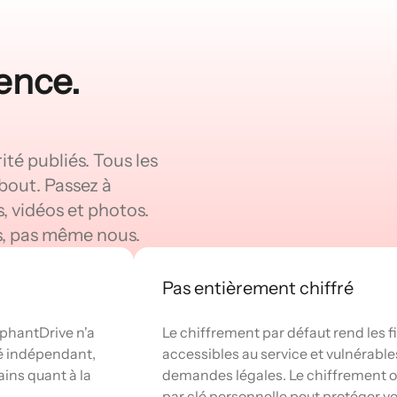
ence.
té publiés. Tous les
bout. Passez à
, vidéos et photos.
rs, pas même nous.
Pas entièrement chiffré
ephantDrive n'a
Le chiffrement par défaut rend les f
té indépendant,
accessibles au service et vulnérable
tains quant à la
demandes légales. Le chiffrement o
par clé personnelle peut protéger v