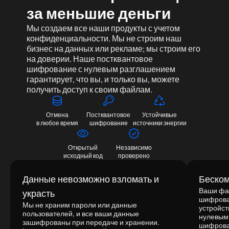
за меньшие деньги
Мы создаем все наши продукты с учетом
конфиденциальности. Мы не строим наш
бизнес на данных или рекламе; мы строим его
на доверии. Наше постквантовое
шифрование с нулевым разглашением
гарантирует, что вы, и только вы, можете
получить доступ к своим файлам.
Отмена
Постквантовое
Устойчивые
в любое время
шифрование
источники энергии
Открытый
Независимо
исходный код
проверено
Данные невозможно взломать и
Беском
Ваши фа
украсть
шифрован
Мы не храним пароли или данные
устройс
пользователей, и все ваши данные
нулевым
зашифрованы при передаче и хранении.
шифрова