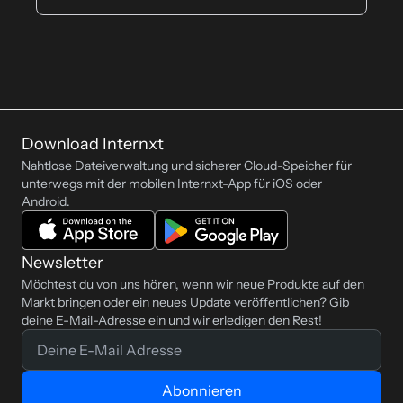
Pläne nur eine Zahlung erfordern,
American Express und mehr), und
Kontaktieren Sie uns gerne unter
gilt Ihr Rabatt für immer.
wir akzeptieren auch Paypal,
hello@internxt.com
oder grüßen Sie
bankcontact, iDEAL und SOFORT.
uns in den sozialen Medien. Wir
freuen uns immer, von Ihnen zu
hören!
Download Internxt
Nahtlose Dateiverwaltung und sicherer Cloud-Speicher für
unterwegs mit der mobilen Internxt-App für iOS oder
Android.
Newsletter
Möchtest du von uns hören, wenn wir neue Produkte auf den
Markt bringen oder ein neues Update veröffentlichen? Gib
deine E-Mail-Adresse ein und wir erledigen den Rest!
Abonnieren