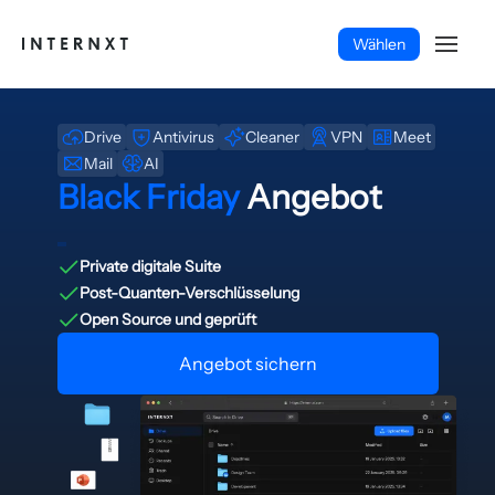
Wählen
Drive
Antivirus
Cleaner
VPN
Meet
Mail
AI
Black Friday
Angebot
Private digitale Suite
Post-Quanten-Verschlüsselung
Open Source und geprüft
Angebot sichern
Deutsch (DE)