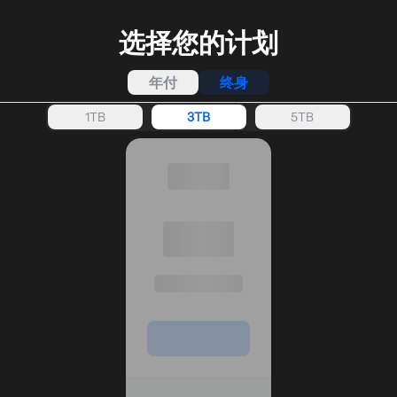
选择您的计划
年付
终身
1TB
3TB
5TB