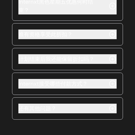
Internxt黑色星期五优惠何时结
择，然后前往结账页面。您的85%折
束？
扣将在结账时自动应用。
黑色星期五促销活动将于2025年12月3
日结束。
谁有资格享受此折扣？
如果您是新用户，可以通过创建帐户
来享受此折扣。如果您拥有终身计
计划结束后我还能保留折扣吗？
划，可以升级以获得更多存储空间和
额外功能，例如Cleaner、Meet和
黑色星期五优惠在订阅期结束前有
Mail。
效。订阅期在年底结束后，您的订阅
Internxt接受哪些付款方式？
将自动以正常价格续订。由于终身计
划只需一次付款，您的折扣将永久有
目前，我们接受信用卡和借记卡付款
效。
（包括Mastercard、VISA、
还有其他问题？
American Express等），我们还接受
Paypal、bankcontact、iDEAL和
欢迎通过
hello@internxt.com
与我们
SOFORT。
联系，或在社交媒体上打招呼。我们