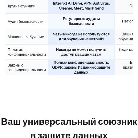
Internxt AI, Drive, VPN, Antivirus,
Deep
Другие функции
Cleaner, Meet, Mail и Send
Регулярные аудиты
Нет опуб
Аудит безопасности
безопасности
Чаты никогда не используются
Ваши чат
Машинное обучение
для обучения нашего ИИ
обучения 
Никогда не может получить
Люди могу
Политика
конфиденциальности
доступ к вашим чатам
Полная конфиденциальность:
Бази
Законы о
GDPR, законы Испании о защите
правите
конфиденциальности
данных
до
Ваш универсальный союзник
в защите данных