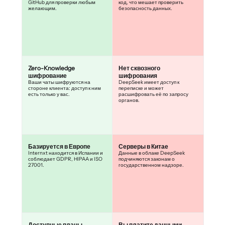
GitHub для проверки любым
код, что мешает проверить
желающим.
безопасность данных.
Zero-Knowledge
Нет сквозного
шифрование
шифрования
Ваши чаты шифруются на
DeepSeek имеет доступ к
стороне клиента: доступ к ним
переписке и может
есть только у вас.
расшифровать её по запросу
органов.
Базируется в Европе
Серверы в Китае
Internxt находится в Испании и
Данные в облаке DeepSeek
соблюдает GDPR, HIPAA и ISO
подчиняются законам о
27001.
государственном надзоре.
Доступные планы
Вы платите данными