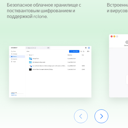
Безопасное облачное хранилище с
Встроенн
постквантовым шифрованием и
и вирусо
поддержкой rclone.