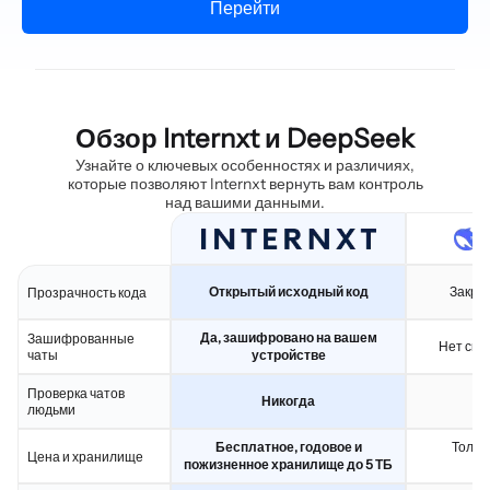
Перейти
Обзор Internxt и DeepSeek
Узнайте о ключевых особенностях и различиях,
которые позволяют Internxt вернуть вам контроль
над вашими данными.
Открытый исходный код
Закры
Прозрачность кода
Да, зашифровано на вашем
Зашифрованные
Нет скв
чаты
устройстве
Проверка чатов
Никогда
людьми
Бесплатное, годовое и
Тольк
Цена и хранилище
пожизненное хранилище до 5 ТБ
п