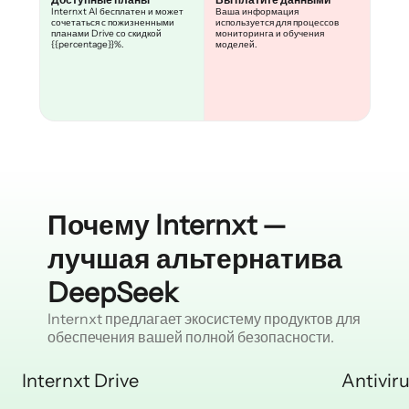
Internxt AI бесплатен и может
Ваша информация
сочетаться с пожизненными
используется для процессов
планами Drive со скидкой
мониторинга и обучения
{{percentage}}%.
моделей.
Почему Internxt —
лучшая альтернатива
DeepSeek
Internxt предлагает экосистему продуктов для
обеспечения вашей полной безопасности.
Internxt Drive
Antivir