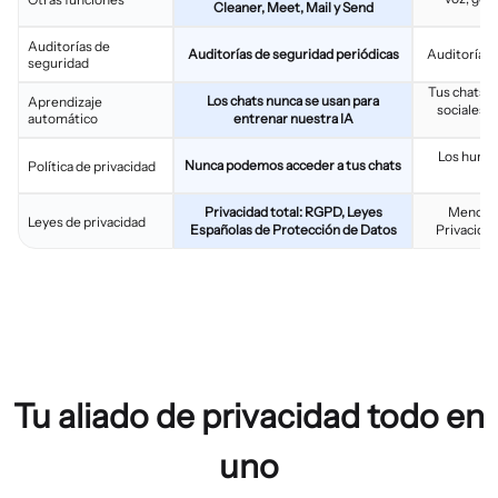
Cleaner, Meet, Mail y Send
Auditorías de
Auditorías de seguridad periódicas
Auditorías 
seguridad
Tus chats y
Los chats nunca se usan para
Aprendizaje
sociales s
automático
entrenar nuestra IA
Los huma
Nunca podemos acceder a tus chats
Política de privacidad
re
Privacidad total: RGPD, Leyes
Menor p
Leyes de privacidad
Españolas de Protección de Datos
Privacida
Tu aliado de privacidad todo en
uno