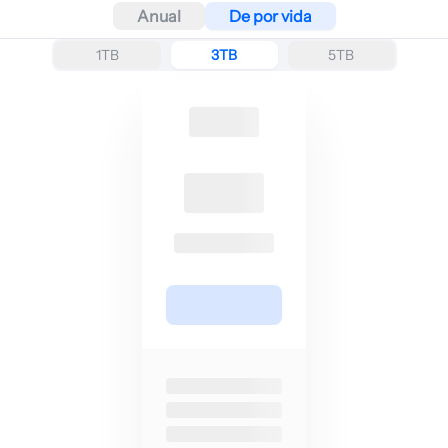
Anual
De por vida
1TB
3TB
5TB