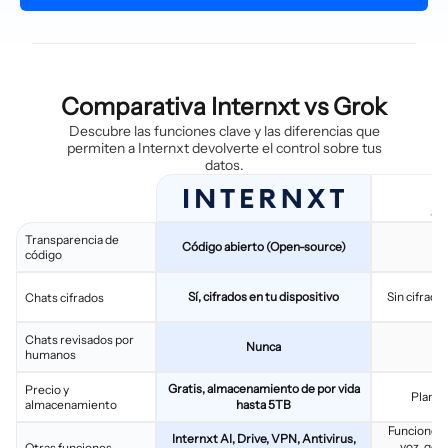
Comparativa Internxt vs Grok
Descubre las funciones clave y las diferencias que
permiten a Internxt devolverte el control sobre tus
datos.
Transparencia de
Código abierto (Open-source)
C
código
Sí, cifrados en tu dispositivo
Sin cifrad
Chats cifrados
Chats revisados por
Nunca
humanos
Gratis, almacenamiento de por vida
Precio y
Plan g
almacenamiento
hasta 5TB
Funciones 
Internxt AI, Drive, VPN, Antivirus,
voz, gen
Otras funciones