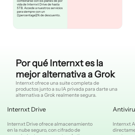
combinarse con los planes de por
vida de Internxt Drive de hasta
5TB. Accede a nuestros servicios
para siempre con un
{{percentage}}% de descuento.
Por qué Internxt es la
mejor alternativa a Grok
Internxt ofrece una suite completa de
productos junto a su IA privada para darte una
alternativa a Grok realmente segura.
Internxt Drive
Antivir
Internxt Drive ofrece almacenamiento
Internxt A
en la nube seguro, con cifrado de
directame