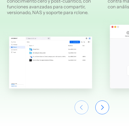
conocimiento cero y post-cuántico, con
contra ma
funciones avanzadas para compartir,
con análi
versionado, NAS y soporte para rclone.