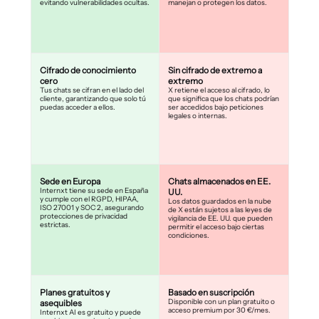
evitando vulnerabilidades ocultas.
manejan o protegen los datos.
Cifrado de conocimiento
Sin cifrado de extremo a
cero
extremo
Tus chats se cifran en el lado del
X retiene el acceso al cifrado, lo
cliente, garantizando que solo tú
que significa que los chats podrían
puedas acceder a ellos.
ser accedidos bajo peticiones
legales o internas.
Sede en Europa
Chats almacenados en EE.
Internxt tiene su sede en España
UU.
y cumple con el RGPD, HIPAA,
Los datos guardados en la nube
ISO 27001 y SOC 2, asegurando
de X están sujetos a las leyes de
protecciones de privacidad
vigilancia de EE. UU. que pueden
estrictas.
permitir el acceso bajo ciertas
condiciones.
Planes gratuitos y
Basado en suscripción
Disponible con un plan gratuito o
asequibles
acceso premium por 30 €/mes.
Internxt AI es gratuito y puede