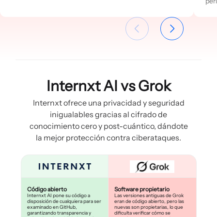
per
Internxt AI vs Grok
Internxt ofrece una privacidad y seguridad
inigualables gracias al cifrado de
conocimiento cero y post-cuántico, dándote
la mejor protección contra ciberataques.
Código abierto
Software propietario
Internxt AI pone su código a
Las versiones antiguas de Grok
disposición de cualquiera para ser
eran de código abierto, pero las
examinado en GitHub,
nuevas son propietarias, lo que
garantizando transparencia y
dificulta verificar cómo se