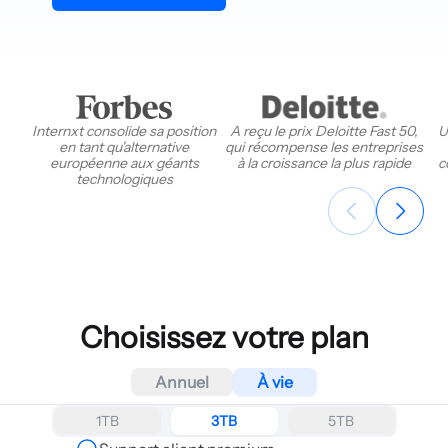
Internxt consolide sa position
A reçu le prix Deloitte Fast 50,
U
en tant qu'alternative
qui récompense les entreprises
européenne aux géants
à la croissance la plus rapide
c
technologiques
Choisissez votre plan
Annuel
À vie
1TB
3TB
5TB