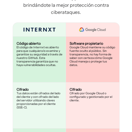
brindándote la mejor protección contra
ciberataques.
Código abierto
Software propietario
El código de Internxt es abierto
Google Cloud mantiene su código
para que cualquiera lo examine y
fuente oculto al público. Sin
garantice su seguridad a través de
transparencia, no hay forma de
nuestro GitHub. Esta
saber con certeza cómo Google
transparencia garantiza que no
Cloud maneja o protege tus
haya vulnerabilidades ocultas.
datos.
Cifrado
Cifrado
Tus datos están cifrados del lado
Cifrado por Google Cloud o
del cliente y con cifrado del lado
configurado y gestionado por el
del servidor utilizando claves
cliente.
proporcionadas por el cliente
(SSE-C).