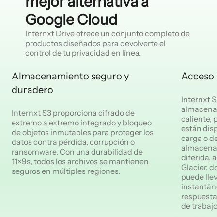
mejor alternativa a
Google Cloud
Internxt Drive ofrece un conjunto completo de
productos diseñados para devolverte el
control de tu privacidad en línea.
Almacenamiento seguro y
Acceso 
duradero
Internxt S
almacena
Internxt S3 proporciona cifrado de
caliente, 
extremo a extremo integrado y bloqueo
están dis
de objetos inmutables para proteger los
carga o d
datos contra pérdida, corrupción o
almacenam
ransomware. Con una durabilidad de
diferida, 
11×9s, todos los archivos se mantienen
Glacier, d
seguros en múltiples regiones.
puede llev
instantán
respuesta
de trabajo