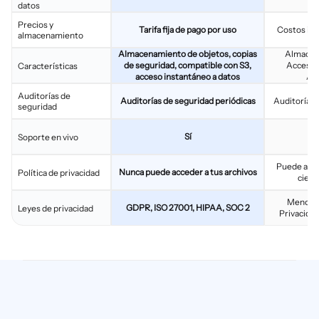
datos
Precios y
Tarifa fija de pago por uso
Costos imp
almacenamiento
Almacenamiento de objetos, copias
Almacen
de seguridad, compatible con S3,
Acceso i
Características
acceso instantáneo a datos
Ar
Auditorías de
Auditorías de seguridad periódicas
Auditorías 
seguridad
Sí
Soporte en vivo
Puede acce
Nunca puede acceder a tus archivos
Política de privacidad
ciert
Menos p
GDPR, ISO 27001, HIPAA, SOC 2
Leyes de privacidad
Privacida