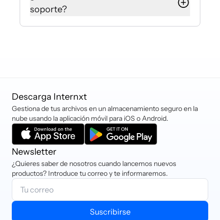
no hay tarifas adicionales por mover
soporte?
datos dentro o fuera de la nube, lo
que hace que Internxt S3 sea hasta
Si tienes más preguntas, solicitudes
un 80% más barato que Amazon,
o necesitas ayuda, puedes ponerte
Azure o Google Cloud.
en contacto con hello@internxt.com
y nuestro Equipo de Éxito del Cliente
estará encantado de ayudarte.
Descarga Internxt
Gestiona de tus archivos en un almacenamiento seguro en la
nube usando la aplicación móvil para iOS o Android.
Newsletter
¿Quieres saber de nosotros cuando lancemos nuevos
productos? Introduce tu correo y te informaremos.
Suscribirse