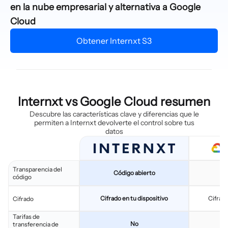
en la nube empresarial y alternativa a Google
Cloud
Obtener Internxt S3
Internxt vs Google Cloud resumen
Descubre las características clave y diferencias que le
permiten a Internxt devolverte el control sobre tus
datos
Transparencia del
Código abierto
C
código
Cifrado en tu dispositivo
Cifrad
Cifrado
Tarifas de
No
transferencia de