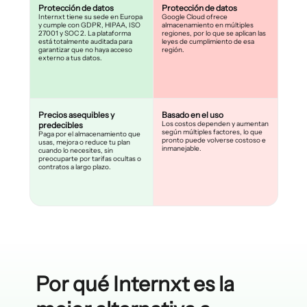
Protección de datos
Protección de datos
Internxt tiene su sede en Europa
Google Cloud ofrece
y cumple con GDPR, HIPAA, ISO
almacenamiento en múltiples
27001 y SOC 2. La plataforma
regiones, por lo que se aplican las
está totalmente auditada para
leyes de cumplimiento de esa
garantizar que no haya acceso
región.
externo a tus datos.
Precios asequibles y
Basado en el uso
Los costos dependen y aumentan
predecibles
según múltiples factores, lo que
Paga por el almacenamiento que
pronto puede volverse costoso e
usas, mejora o reduce tu plan
inmanejable.
cuando lo necesites, sin
preocuparte por tarifas ocultas o
contratos a largo plazo.
Por qué Internxt es la