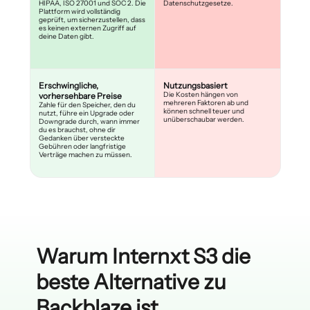
HIPAA, ISO 27001 und SOC 2. Die
Datenschutzgesetze.
Plattform wird vollständig
geprüft, um sicherzustellen, dass
es keinen externen Zugriff auf
deine Daten gibt.
Erschwingliche,
Nutzungsbasiert
Die Kosten hängen von
vorhersehbare Preise
mehreren Faktoren ab und
Zahle für den Speicher, den du
können schnell teuer und
nutzt, führe ein Upgrade oder
unüberschaubar werden.
Downgrade durch, wann immer
du es brauchst, ohne dir
Gedanken über versteckte
Gebühren oder langfristige
Verträge machen zu müssen.
Warum Internxt S3 die
beste Alternative zu
Backblaze ist