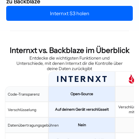
zu Backblaze
Internxt S3 holen
Internxt vs. Backblaze im Überblick
Entdecke die wichtigsten Funktionen und
Unterschiede, mit denen Internxt dir die Kontrolle über
deine Daten zurückgibt
Open-Source
C
Code-Transparenz
Verschlüsse
Auf deinem Gerät verschlüsselt
Verschlüsselung
mit pr
Nein
Datenübertragungsgebühren