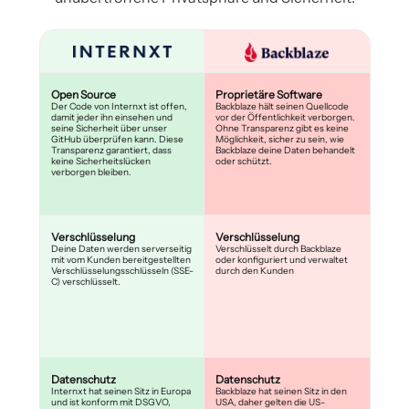
Open Source
Proprietäre Software
Der Code von Internxt ist offen,
Backblaze hält seinen Quellcode
damit jeder ihn einsehen und
vor der Öffentlichkeit verborgen.
seine Sicherheit über unser
Ohne Transparenz gibt es keine
GitHub überprüfen kann. Diese
Möglichkeit, sicher zu sein, wie
Transparenz garantiert, dass
Backblaze deine Daten behandelt
keine Sicherheitslücken
oder schützt.
verborgen bleiben.
Verschlüsselung
Verschlüsselung
Deine Daten werden serverseitig
Verschlüsselt durch Backblaze
mit vom Kunden bereitgestellten
oder konfiguriert und verwaltet
Verschlüsselungsschlüsseln (SSE-
durch den Kunden
C) verschlüsselt.
Datenschutz
Datenschutz
Internxt hat seinen Sitz in Europa
Backblaze hat seinen Sitz in den
und ist konform mit DSGVO,
USA, daher gelten die US-