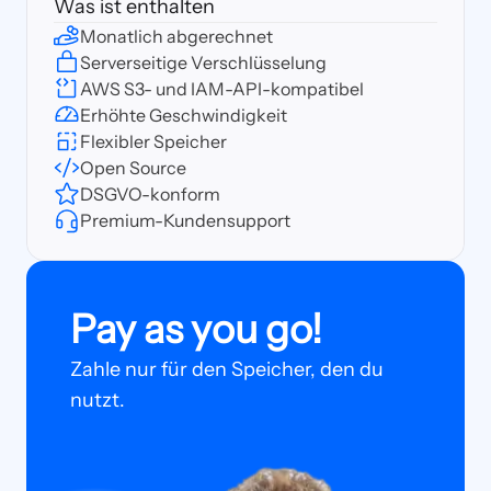
Was ist enthalten
Monatlich abgerechnet
Serverseitige Verschlüsselung
AWS S3- und IAM-API-kompatibel
Erhöhte Geschwindigkeit
Flexibler Speicher
Open Source
DSGVO-konform
Premium-Kundensupport
Pay as you go!
Zahle nur für den Speicher, den du
nutzt.