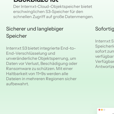
Der Internxt-Cloud-Objektspeicher bietet
erschwinglichen S3-Speicher für den
schnellen Zugriff auf große Datenmengen.
Sicherer und langlebiger
Sofortig
Speicher
Internxt 
Speicherl
Internxt S3 bietet integrierte End-to-
sofort zu
End-Verschlüsselung und
verfügbar 
unveränderliche Objektsperrung, um
Verfügbar
Daten vor Verlust, Beschädigung oder
Antwortze
Ransomware zu schützen. Mit einer
Haltbarkeit von 11×9s werden alle
Dateien in mehreren Regionen sicher
aufbewahrt.