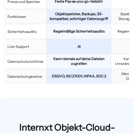
Feste Pay-as-you-go-Gebühr
Va
Preise und Speicher
Objektspeicher, Backups, S3-
Backbla
Funktionen
kompatibel, sofortiger Datenzugriff
Storage, 
Regelmäßige Sicherheitsaudits
Regelmäßi
Sicherheitsaudits
Ja
Live-Support
Kann niemals auf deine Dateien
Kann 
Datenschutzrichtlinie
zugreifen
Umständen 
Weniger
DSGVO, ISO 27001, HIPAA, SOC 2
Datenschutzgesetze
Dat
Internxt Objekt-Cloud-