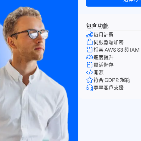
包含功能
每月計費
伺服器端加密
相容 AWS S3 與 IAM 
速度提升
靈活儲存
開源
符合 GDPR 規範
尊享客戶支援