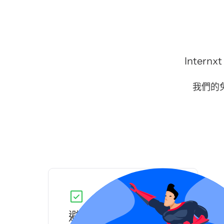
Inte
我們的免
避免個人化廣告