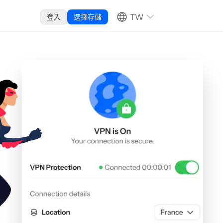
TW
登入
選擇存儲