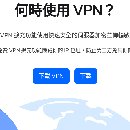
何時使用 VPN？
rnxt VPN 擴充功能使用快速安全的伺服器加密並傳輸
費 VPN 擴充功能隱藏你的 IP 位址，防止第三方蒐集
下載 VPN
下載