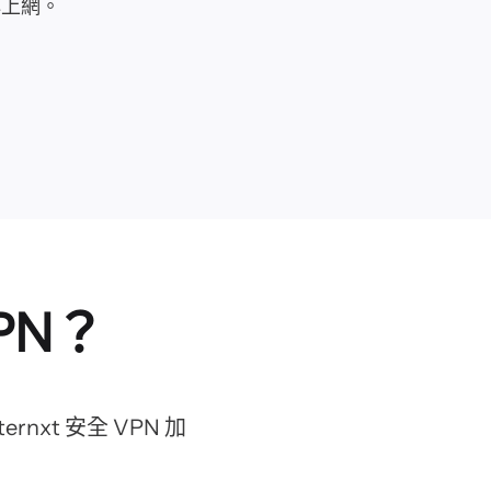
心上網。
PN？
xt 安全 VPN 加