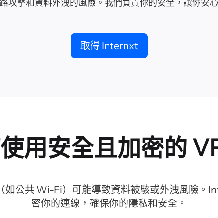
路攻擊和資料外洩的風險。我們負責你的安全，讓你安
取得 Internxt
使用安全且加密的 V
公共 Wi-Fi）可能導致資料被駭或外洩風險。Intern
密你的連線，確保你的隱私和安全。