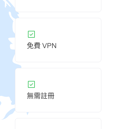
免費 VPN
無需註冊