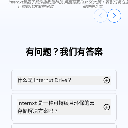
Internxt鞏固了其作為歐洲科技
榮獲德勤Fast 50大獎，表彰成長
注
巨頭替代方案的地位
最快的企業
有问题？我们有答案
什么是 Internxt Drive？
Internxt Drive 是一种零知识文件存储
服务，专为绝对隐私和严格安全而构
Internxt 是一种可持续且环保的云
建。我们的服务不会访问您的个人数
存储解决方案吗？
据或文件。相反，它旨在让您重新获
得对文件的控制权，并保护您免受数
是的，Internxt 致力于绿色云计算，