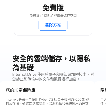
免費版
免費獲得 1GB 加密雲端儲存空間
選擇方案
安全的雲端儲存，以隱私
為基礎
Internxt Drive 使用后量子和零知识加密技术，对
您静止和传输中的文件和数据进行加密。
您的加密保险库
隐
Internxt 是第一个使用 Kyber 512 后量子和 AES-256 加密
与大
的云存储，通过端到端安全、欧洲隐私和先进技术确保数
件