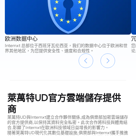
欧洲数据中心
Internxt 总部位于西班牙瓦伦西亚，我们的数据中心位于欧洲和世
您
界其他地区，为您提供安全性、速度和合规性。
论
萊萬特UD官方雲端儲存提供
商
萊萬特UD與Internxt建立合作夥伴關係,成為俱樂部加密雲端儲存
的官方提供商,以保持其資料完全私密。此次合作將科技與體育結
合,彰顯了Internxt在歐洲科技領域日益增長的影響力。
隨著萊萬特UD現代化其數位基礎設施,俱樂部與Internxt攜手推進