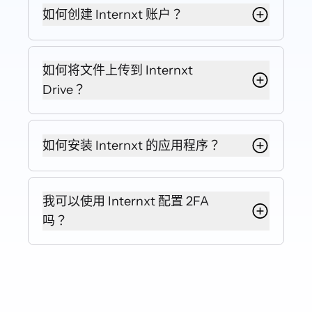
据收集者的侵害。
提供环保存储解决方案，以支持更清
如何创建 Internxt 账户？
洁、可持续的未来。我们的数据中心
92% 由可再生能源供电，旨在最大限
前往我们的网站并点击右上角的“开
度地减少碳排放、资源消耗和电子垃
始”。通过输入电子邮件地址填写注册
如何将文件上传到 Internxt
圾。
表，然后创建您的密码。开始使用
Drive？
Internxt 的服务不需要身份或电子邮
我们的努力有助于实现到 2050 年气候
件验证。
中和的目标。了解更多
访问 Drive 网页版并登录。将您选择的
文件或照片直接拖放到浏览器窗口
如何安装 Internxt 的应用程序？
中。您也可以单击浏览器右侧的“新
建”，这将打开资源管理器或 Finder，
访问 Internxt 网站，向下滚动主页并
然后选择要上传的文件。
选择“下载应用程序”。Internxt 应用程
我可以使用 Internxt 配置 2FA
序也可在 Play Store 或 App Store 中
吗？
获取。下载过程完成后，系统将要求
您运行我们的存储应用程序。下载我
是的。您可以从 Drive 网页版应用程序
们的 Drive 应用程序可让您更好地利用
为您的 Internxt 账户配置双因素身份
Internxt 的生态系统。
验证 (2FA)。此外，您可以使用 Authy
或任何其他 2FA 工具生成您的 2FA 代